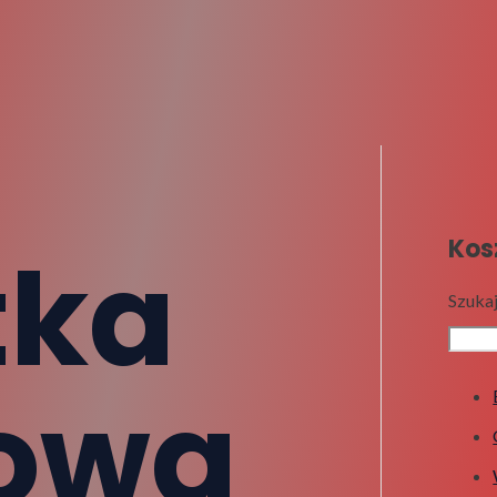
tka
Kos
Szuka
owa