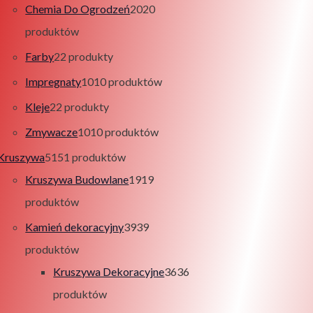
Chemia Do Ogrodzeń
20
20
produktów
Farby
2
2 produkty
Impregnaty
10
10 produktów
Kleje
2
2 produkty
Zmywacze
10
10 produktów
Kruszywa
51
51 produktów
Kruszywa Budowlane
19
19
produktów
Kamień dekoracyjny
39
39
produktów
Kruszywa Dekoracyjne
36
36
produktów