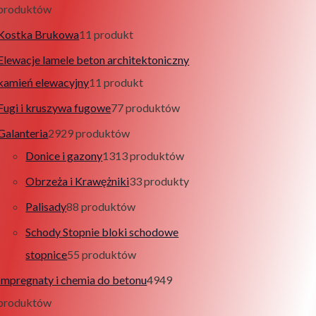
produktów
Kostka Brukowa
1
1 produkt
Elewacje lamele beton architektoniczny
kamień elewacyjny
1
1 produkt
Fugi i kruszywa fugowe
7
7 produktów
Galanteria
29
29 produktów
Donice i gazony
13
13 produktów
Obrzeża i Krawężniki
3
3 produkty
Palisady
8
8 produktów
Schody Stopnie bloki schodowe
stopnice
5
5 produktów
Impregnaty i chemia do betonu
49
49
produktów