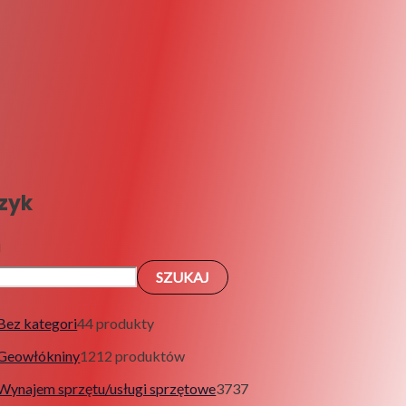
zyk
j
SZUKAJ
Bez kategori
4
4 produkty
Geowłókniny
12
12 produktów
Wynajem sprzętu/usługi sprzętowe
37
37