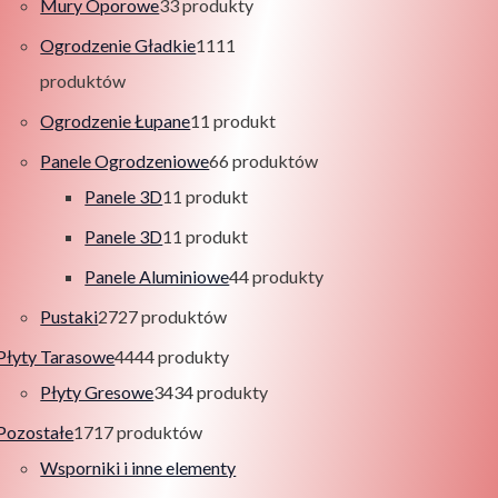
Mury Oporowe
3
3 produkty
Ogrodzenie Gładkie
11
11
produktów
Ogrodzenie Łupane
1
1 produkt
Panele Ogrodzeniowe
6
6 produktów
Panele 3D
1
1 produkt
Panele 3D
1
1 produkt
Panele Aluminiowe
4
4 produkty
Pustaki
27
27 produktów
Płyty Tarasowe
44
44 produkty
Płyty Gresowe
34
34 produkty
Pozostałe
17
17 produktów
Wsporniki i inne elementy