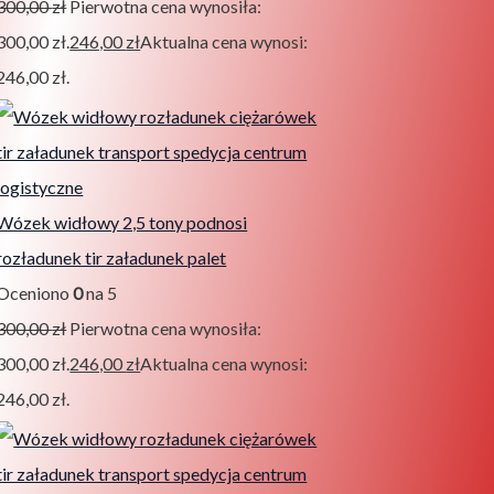
300,00
zł
Pierwotna cena wynosiła:
300,00 zł.
246,00
zł
Aktualna cena wynosi:
246,00 zł.
Wózek widłowy 2,5 tony podnosi
rozładunek tir załadunek palet
Oceniono
0
na 5
300,00
zł
Pierwotna cena wynosiła:
300,00 zł.
246,00
zł
Aktualna cena wynosi:
246,00 zł.