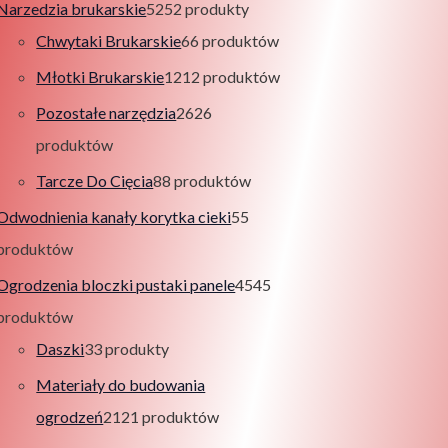
Narzedzia brukarskie
52
52 produkty
Chwytaki Brukarskie
6
6 produktów
Młotki Brukarskie
12
12 produktów
Pozostałe narzędzia
26
26
produktów
Tarcze Do Cięcia
8
8 produktów
Odwodnienia kanały korytka cieki
5
5
produktów
Ogrodzenia bloczki pustaki panele
45
45
produktów
Daszki
3
3 produkty
Materiały do budowania
ogrodzeń
21
21 produktów