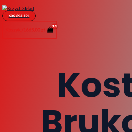
606-694-191
Koszyk /
1665,00
zł
Kos
Bruk