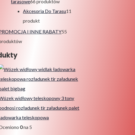
tarasowe
6
6 produktów
Akcesoria Do Tarasu
1
1
produkt
PROMOCJA I INNE RABATY
5
5
produktów
dukty
Wózek widłowy teleskopowy 3 tony
podnosi rozładunek tir załadunek palet
ładowarka teleskopowa
Oceniono
0
na 5