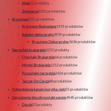
Kleje
2
2 produkty
Zmywacze
10
10 produktów
Kruszywa
51
51 produktów
Kruszywa Budowlane
19
19 produktów
Kamień dekoracyjny
39
39 produktów
Kruszywa Dekoracyjne
36
36 produktów
Narzedzia brukarskie
52
52 produkty
Chwytaki Brukarskie
6
6 produktów
Młotki Brukarskie
12
12 produktów
Pozostałe narzędzia
26
26 produktów
Tarcze Do Cięcia
8
8 produktów
Odwodnienia kanały korytka cieki
5
5 produktów
Ogrodzenia bloczki pustaki panele
45
45 produktów
Daszki
3
3 produkty