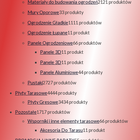
Materiały do budowania ogrodzeń
21
21 produktów
Mury Oporowe
3
3 produkty
Ogrodzenie Gładkie
11
11 produktów
Ogrodzenie Łupane
1
1 produkt
Panele Ogrodzeniowe
6
6 produktów
Panele 3D
1
1 produkt
Panele 3D
1
1 produkt
Panele Aluminiowe
4
4 produkty
Pustaki
27
27 produktów
Płyty Tarasowe
44
44 produkty
Płyty Gresowe
34
34 produkty
Pozostałe
17
17 produktów
Wsporniki i inne elementy tarasowe
6
6 produktów
Akcesoria Do Tarasu
1
1 produkt