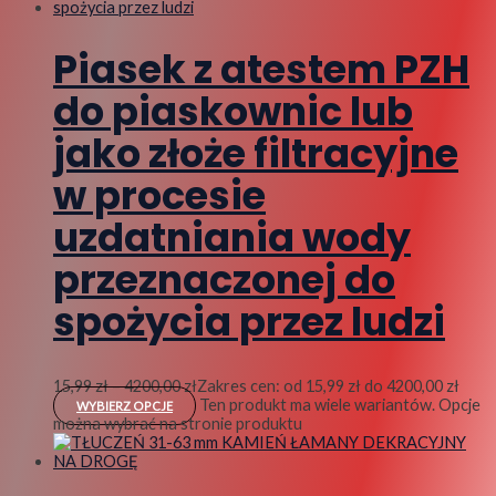
Piasek z atestem PZH
do piaskownic lub
jako złoże filtracyjne
w procesie
uzdatniania wody
przeznaczonej do
spożycia przez ludzi
15,99
zł
–
4200,00
zł
Zakres cen: od 15,99 zł do 4200,00 zł
Ten produkt ma wiele wariantów. Opcje
WYBIERZ OPCJE
można wybrać na stronie produktu