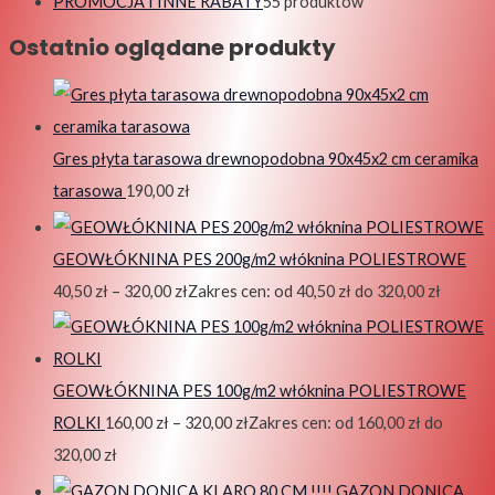
PROMOCJA I INNE RABATY
5
5 produktów
Ostatnio oglądane produkty
Gres płyta tarasowa drewnopodobna 90x45x2 cm ceramika
tarasowa
190,00
zł
GEOWŁÓKNINA PES 200g/m2 włóknina POLIESTROWE
40,50
zł
–
320,00
zł
Zakres cen: od 40,50 zł do 320,00 zł
GEOWŁÓKNINA PES 100g/m2 włóknina POLIESTROWE
ROLKI
160,00
zł
–
320,00
zł
Zakres cen: od 160,00 zł do
320,00 zł
GAZON DONICA