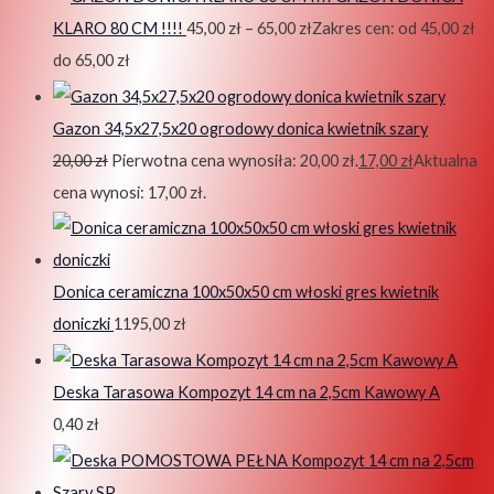
KLARO 80 CM !!!!
45,00
zł
–
65,00
zł
Zakres cen: od 45,00 zł
do 65,00 zł
Gazon 34,5x27,5x20 ogrodowy donica kwietnik szary
20,00
zł
Pierwotna cena wynosiła: 20,00 zł.
17,00
zł
Aktualna
cena wynosi: 17,00 zł.
Donica ceramiczna 100x50x50 cm włoski gres kwietnik
doniczki
1195,00
zł
Deska Tarasowa Kompozyt 14 cm na 2,5cm Kawowy A
0,40
zł