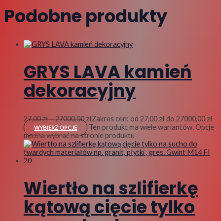
Podobne produkty
GRYS LAVA kamień
dekoracyjny
27,00
zł
–
27000,00
zł
Zakres cen: od 27,00 zł do 27000,00 zł
Ten produkt ma wiele wariantów. Opcje
WYBIERZ OPCJE
można wybrać na stronie produktu
Wiertło na szlifierkę
kątową cięcie tylko