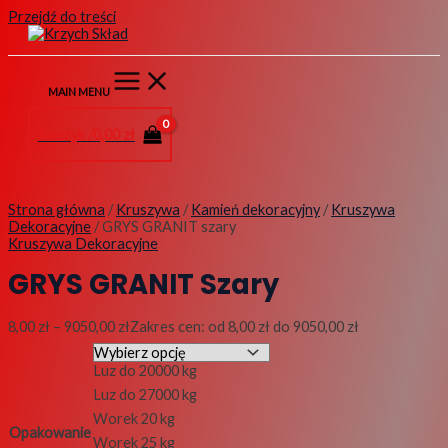
Przejdź do treści
MAIN MENU
Koszyk /
0,00
zł
Strona główna
/
Kruszywa
/
Kamień dekoracyjny
/
Kruszywa
Dekoracyjne
/ GRYS GRANIT szary
Kruszywa Dekoracyjne
GRYS GRANIT Szary
8,00
zł
–
9050,00
zł
Zakres cen: od 8,00 zł do 9050,00 zł
Luz do 20000 kg
Luz do 27000 kg
Worek 20 kg
Opakowanie
Worek 25 kg