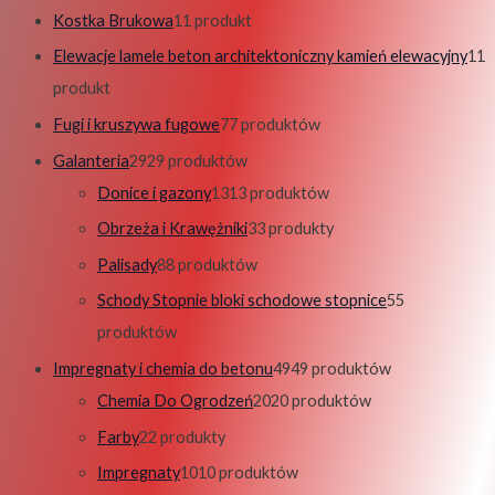
Kostka Brukowa
1
1 produkt
Elewacje lamele beton architektoniczny kamień elewacyjny
1
1
produkt
Fugi i kruszywa fugowe
7
7 produktów
Galanteria
29
29 produktów
Donice i gazony
13
13 produktów
Obrzeża i Krawężniki
3
3 produkty
Palisady
8
8 produktów
Schody Stopnie bloki schodowe stopnice
5
5
produktów
Impregnaty i chemia do betonu
49
49 produktów
Chemia Do Ogrodzeń
20
20 produktów
Farby
2
2 produkty
Impregnaty
10
10 produktów