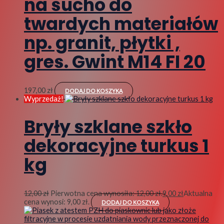
na sucho do
twardych materiałów
np. granit, płytki ,
gres. Gwint M14 FI 20
197,00
zł
DODAJ DO KOSZYKA
Wyprzedaż!
Bryły szklane szkło
dekoracyjne turkus 1
kg
12,00
zł
Pierwotna cena wynosiła: 12,00 zł.
9,00
zł
Aktualna
cena wynosi: 9,00 zł.
DODAJ DO KOSZYKA