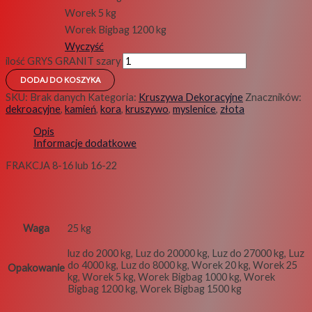
Worek 5 kg
Worek Bigbag 1200 kg
Wyczyść
ilość GRYS GRANIT szary
DODAJ DO KOSZYKA
SKU:
Brak danych
Kategoria:
Kruszywa Dekoracyjne
Znaczników:
dekroacyjne
,
kamień
,
kora
,
kruszywo
,
myslenice
,
złota
Opis
Informacje dodatkowe
FRAKCJA 8-16 lub 16-22
Waga
25 kg
luz do 2000 kg, Luz do 20000 kg, Luz do 27000 kg, Luz
do 4000 kg, Luz do 8000 kg, Worek 20 kg, Worek 25
Opakowanie
kg, Worek 5 kg, Worek Bigbag 1000 kg, Worek
Bigbag 1200 kg, Worek Bigbag 1500 kg