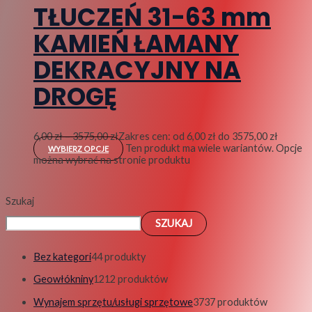
TŁUCZEŃ 31-63 mm
KAMIEŃ ŁAMANY
DEKRACYJNY NA
DROGĘ
6,00
zł
–
3575,00
zł
Zakres cen: od 6,00 zł do 3575,00 zł
Ten produkt ma wiele wariantów. Opcje
WYBIERZ OPCJE
można wybrać na stronie produktu
Szukaj
SZUKAJ
Bez kategori
4
4 produkty
Geowłókniny
12
12 produktów
Wynajem sprzętu/usługi sprzętowe
37
37 produktów