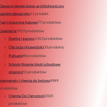
Elewacje lamele beton architektoniczny
kamień elewacyjny
1
1 produkt
Fugi i kruszywa fugowe
7
7 produktów
Galanteria
29
29 produktów
Donice i gazony
13
13 produktów
Obrzeża i Krawężniki
3
3 produkty
Palisady
8
8 produktów
Schody Stopnie bloki schodowe
stopnice
5
5 produktów
Impregnaty i chemia do betonu
49
49
produktów
Chemia Do Ogrodzeń
20
20
produktów