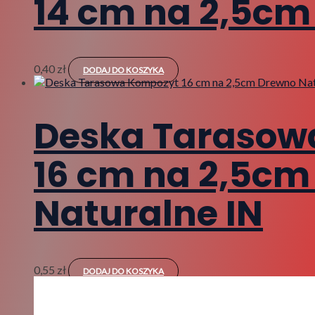
14 cm na 2,5c
0,40
zł
DODAJ DO KOSZYKA
Deska Tarasow
16 cm na 2,5cm
Naturalne IN
0,55
zł
DODAJ DO KOSZYKA