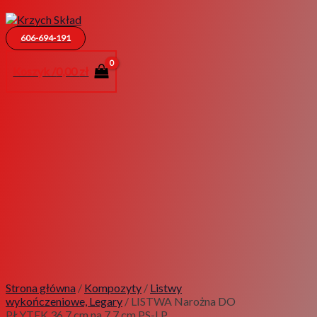
606-694-191
Koszyk /
0,00
zł
Strona główna
/
Kompozyty
/
Listwy
wykończeniowe, Legary
/ LISTWA Narożna DO
PŁYTEK 36,7 cm na 7,7 cm PS-LP