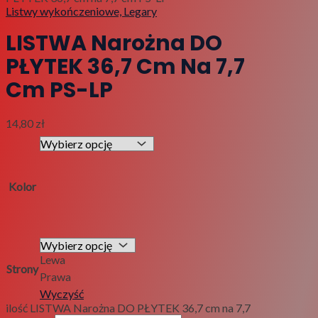
Listwy wykończeniowe, Legary
LISTWA Narożna DO
PŁYTEK 36,7 Cm Na 7,7
Cm PS-LP
14,80
zł
Kolor
Lewa
Strony
Prawa
Wyczyść
ilość LISTWA Narożna DO PŁYTEK 36,7 cm na 7,7