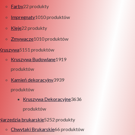
Farby
2
2 produkty
Impregnaty
10
10 produktów
Kleje
2
2 produkty
Zmywacze
10
10 produktów
Kruszywa
51
51 produktów
Kruszywa Budowlane
19
19
produktów
Kamień dekoracyjny
39
39
produktów
Kruszywa Dekoracyjne
36
36
produktów
Narzedzia brukarskie
52
52 produkty
Chwytaki Brukarskie
6
6 produktów