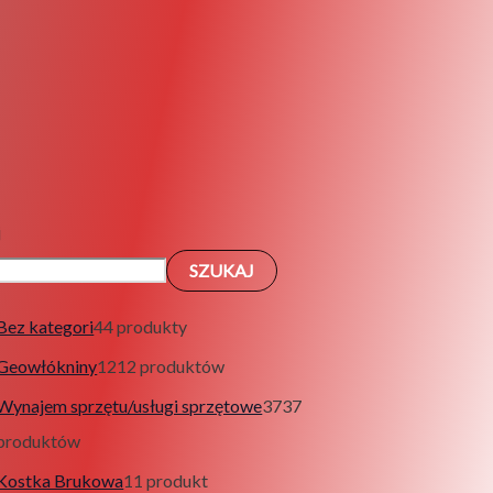
j
SZUKAJ
Bez kategori
4
4 produkty
Geowłókniny
12
12 produktów
Wynajem sprzętu/usługi sprzętowe
37
37
produktów
Kostka Brukowa
1
1 produkt