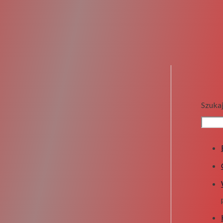
Szuka