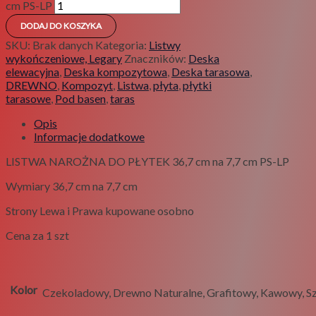
cm PS-LP
DODAJ DO KOSZYKA
SKU:
Brak danych
Kategoria:
Listwy
wykończeniowe, Legary
Znaczników:
Deska
elewacyjna
,
Deska kompozytowa
,
Deska tarasowa
,
DREWNO
,
Kompozyt
,
Listwa
,
płyta
,
płytki
tarasowe
,
Pod basen
,
taras
Opis
Informacje dodatkowe
LISTWA NAROŻNA DO PŁYTEK 36,7 cm na 7,7 cm PS-LP
Wymiary 36,7 cm na 7,7 cm
Strony Lewa i Prawa kupowane osobno
Cena za 1 szt
Kolor
Czekoladowy, Drewno Naturalne, Grafitowy, Kawowy, S