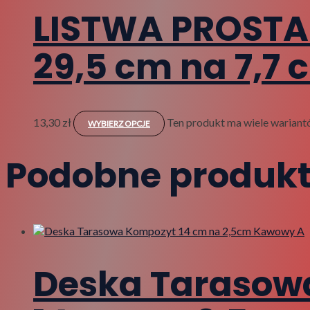
LISTWA PROSTA
29,5 cm na 7,7 
13,30
zł
Ten produkt ma wiele wariant
WYBIERZ OPCJE
Podobne produk
Deska Tarasow