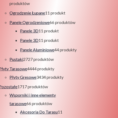
produktów
Ogrodzenie Łupane
1
1 produkt
Panele Ogrodzeniowe
6
6 produktów
Panele 3D
1
1 produkt
Panele 3D
1
1 produkt
Panele Aluminiowe
4
4 produkty
Pustaki
27
27 produktów
Płyty Tarasowe
44
44 produkty
Płyty Gresowe
34
34 produkty
Pozostałe
17
17 produktów
Wsporniki i inne elementy
tarasowe
6
6 produktów
Akcesoria Do Tarasu
1
1