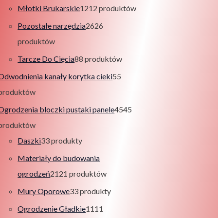
Młotki Brukarskie
12
12 produktów
Pozostałe narzędzia
26
26
produktów
Tarcze Do Cięcia
8
8 produktów
Odwodnienia kanały korytka cieki
5
5
produktów
Ogrodzenia bloczki pustaki panele
45
45
produktów
Daszki
3
3 produkty
Materiały do budowania
ogrodzeń
21
21 produktów
Mury Oporowe
3
3 produkty
Ogrodzenie Gładkie
11
11