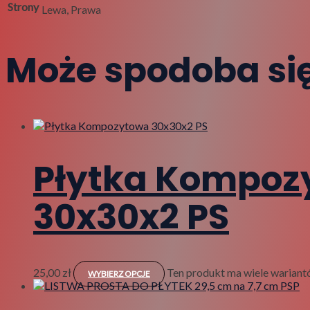
Strony
Lewa, Prawa
Może spodoba si
Płytka Kompoz
30x30x2 PS
25,00
zł
Ten produkt ma wiele wariant
WYBIERZ OPCJE