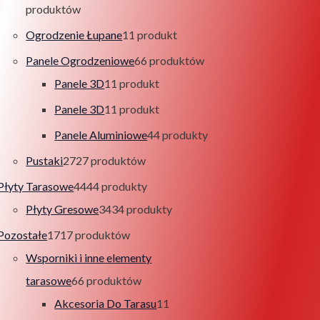
produktów
Ogrodzenie Łupane
1
1 produkt
Panele Ogrodzeniowe
6
6 produktów
Panele 3D
1
1 produkt
Panele 3D
1
1 produkt
Panele Aluminiowe
4
4 produkty
Pustaki
27
27 produktów
Płyty Tarasowe
44
44 produkty
Płyty Gresowe
34
34 produkty
Pozostałe
17
17 produktów
Wsporniki i inne elementy
tarasowe
6
6 produktów
Akcesoria Do Tarasu
1
1