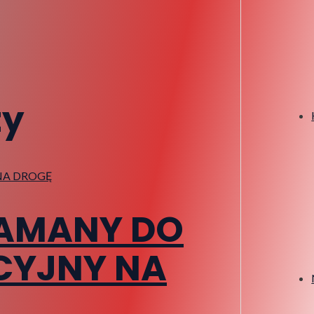
ty
ŁAMANY DO
CYJNY NA