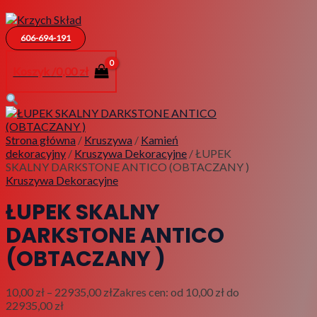
606-694-191
Koszyk /
0,00
zł
Strona główna
/
Kruszywa
/
Kamień
dekoracyjny
/
Kruszywa Dekoracyjne
/ ŁUPEK
SKALNY DARKSTONE ANTICO (OBTACZANY )
Kruszywa Dekoracyjne
ŁUPEK SKALNY
DARKSTONE ANTICO
(OBTACZANY )
10,00
zł
–
22935,00
zł
Zakres cen: od 10,00 zł do
22935,00 zł