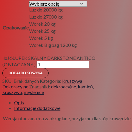
Luz do 20000 kg
Luz do 27000 kg
Worek 20 kg
Opakowanie
Worek 25 kg
Worek 5 kg
Worek Bigbag 1200 kg
ilość ŁUPEK SKALNY DARKSTONE ANTICO
(OBTACZANY )
DODAJ DO KOSZYKA
SKU:
Brak danych
Kategoria:
Kruszywa
Dekoracyjne
Znaczniki:
dekroacyjne
,
kamień
,
kruszywo
,
myslenice
Opis
Informacje dodatkowe
.Wersja otaczana ma zaokrąglane, przyjazne dla stóp krawędzie.