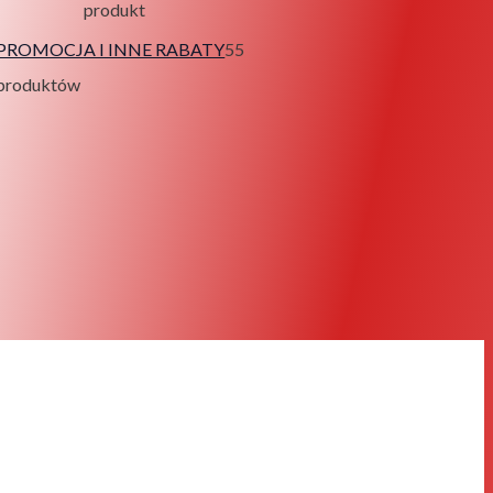
produkt
PROMOCJA I INNE RABATY
5
5
produktów