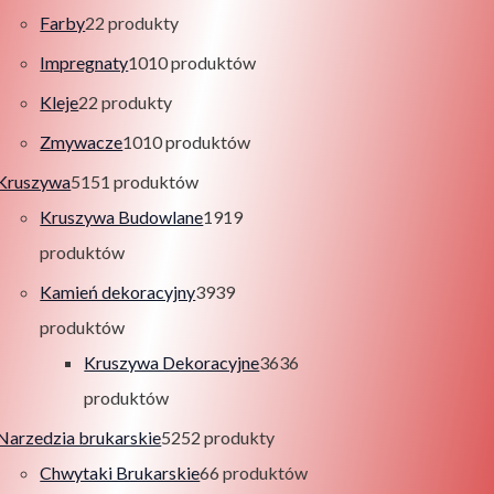
Farby
2
2 produkty
Impregnaty
10
10 produktów
Kleje
2
2 produkty
Zmywacze
10
10 produktów
Kruszywa
51
51 produktów
Kruszywa Budowlane
19
19
produktów
Kamień dekoracyjny
39
39
produktów
Kruszywa Dekoracyjne
36
36
produktów
Narzedzia brukarskie
52
52 produkty
Chwytaki Brukarskie
6
6 produktów