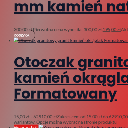
mm kamień nat
300,00
zł
Pierwotna cena wynosiła: 300,00 zł.
195,00
zł
Akt
KOSZYKA
Otoczak granit
kamień okrągl
Formatowany
15,00
zł
–
62910,00
zł
Zakres cen: od 15,00 zł do 62910,00
wariantów. Opcje można wybrać na stronie produktu
Wyprzedaż!