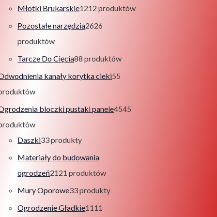
Młotki Brukarskie
12
12 produktów
Pozostałe narzędzia
26
26
produktów
Tarcze Do Cięcia
8
8 produktów
Odwodnienia kanały korytka cieki
5
5
produktów
Ogrodzenia bloczki pustaki panele
45
45
produktów
Daszki
3
3 produkty
Materiały do budowania
ogrodzeń
21
21 produktów
Mury Oporowe
3
3 produkty
Ogrodzenie Gładkie
11
11