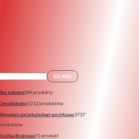
j
SZUKAJ
Bez kategori
4
4 produkty
Geowłókniny
12
12 produktów
Wynajem sprzętu/usługi sprzętowe
37
37
produktów
Kostka Brukowa
1
1 produkt