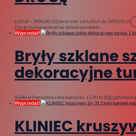
6,00
zł
–
3950,00
zł
Zakres cen: od 6,00 zł do 3950,00 zł
Opcje można wybrać na stronie produktu
Wyprzedaż!
Bryły szklane s
dekoracyjne tur
12,00
zł
Pierwotna cena wynosiła: 12,00 zł.
9,00
zł
Aktualna
Wyprzedaż!
KLINIEC kruszyw