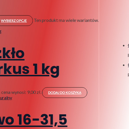
Ten produkt ma wiele wariantów.
WYBIERZ OPCJE
zkło
kus 1 kg
 cena wynosi: 9,00 zł.
DODAJ DO KOSZYKA
o 16-31,5