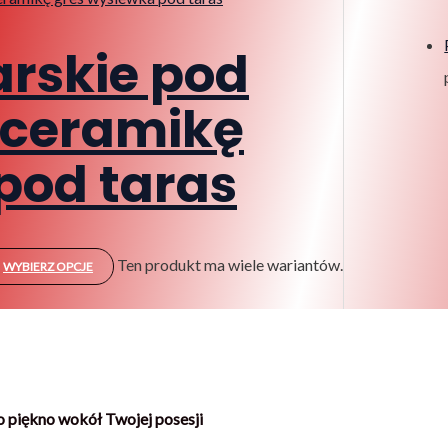
rskie pod
 ceramikę
pod taras
Ten produkt ma wiele wariantów.
WYBIERZ OPCJE
 piękno wokół Twojej posesji