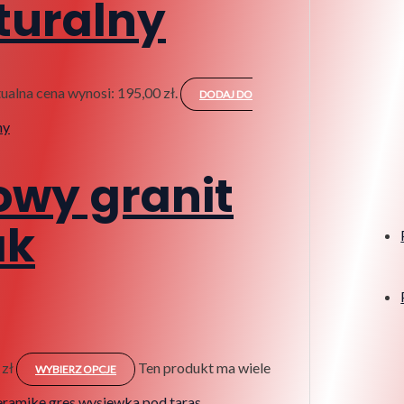
uralny
ualna cena wynosi: 195,00 zł.
DODAJ DO
owy granit
ak
 zł
Ten produkt ma wiele
WYBIERZ OPCJE