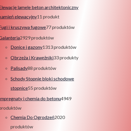
Elewacje lamele beton architektoniczny
kamień elewacyjny
1
1 produkt
Fugi i kruszywa fugowe
7
7 produktów
Galanteria
29
29 produktów
Donice i gazony
13
13 produktów
Obrzeża i Krawężniki
3
3 produkty
Palisady
8
8 produktów
Schody Stopnie bloki schodowe
stopnice
5
5 produktów
Impregnaty i chemia do betonu
49
49
produktów
Chemia Do Ogrodzeń
20
20
produktów