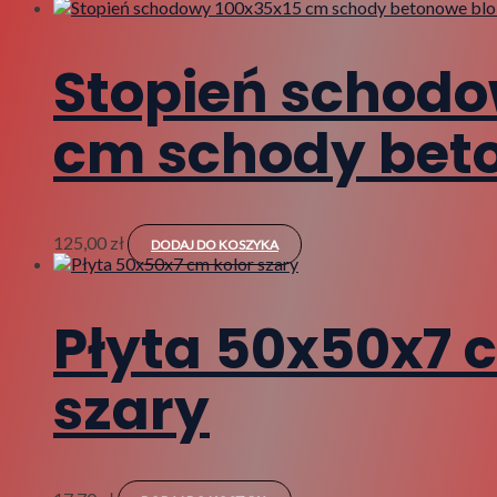
Stopień schodo
cm schody beto
125,00
zł
DODAJ DO KOSZYKA
Płyta 50x50x7 
szary