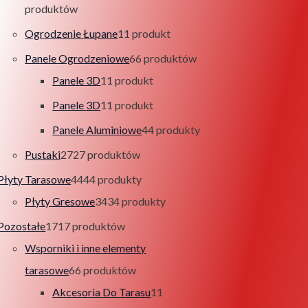
produktów
Ogrodzenie Łupane
1
1 produkt
Panele Ogrodzeniowe
6
6 produktów
Panele 3D
1
1 produkt
Panele 3D
1
1 produkt
Panele Aluminiowe
4
4 produkty
Pustaki
27
27 produktów
Płyty Tarasowe
44
44 produkty
Płyty Gresowe
34
34 produkty
Pozostałe
17
17 produktów
Wsporniki i inne elementy
tarasowe
6
6 produktów
Akcesoria Do Tarasu
1
1