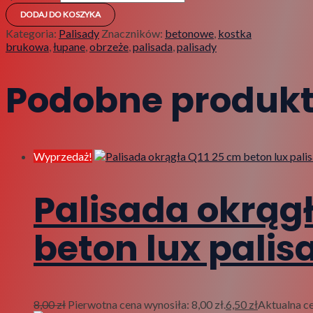
DODAJ DO KOSZYKA
Kategoria:
Palisady
Znaczników:
betonowe
,
kostka
brukowa
,
łupane
,
obrzeże
,
palisada
,
palisady
Podobne produk
Wyprzedaż!
Palisada okrągł
beton lux palis
8,00
zł
Pierwotna cena wynosiła: 8,00 zł.
6,50
zł
Aktualna ce