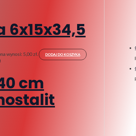
a 6x15x34,5
na wynosi: 5,00 zł.
DODAJ DO KOSZYKA
x40 cm
nostalit