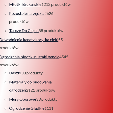
Młotki Brukarskie
12
12 produktów
Pozostałe narzędzia
26
26
produktów
Tarcze Do Cięcia
8
8 produktów
Odwodnienia kanały korytka cieki
5
5
produktów
Ogrodzenia bloczki pustaki panele
45
45
produktów
Daszki
3
3 produkty
Materiały do budowania
ogrodzeń
21
21 produktów
Mury Oporowe
3
3 produkty
Ogrodzenie Gładkie
11
11