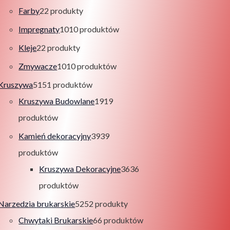
Farby
2
2 produkty
Impregnaty
10
10 produktów
Kleje
2
2 produkty
Zmywacze
10
10 produktów
Kruszywa
51
51 produktów
Kruszywa Budowlane
19
19
produktów
Kamień dekoracyjny
39
39
produktów
Kruszywa Dekoracyjne
36
36
produktów
Narzedzia brukarskie
52
52 produkty
Chwytaki Brukarskie
6
6 produktów