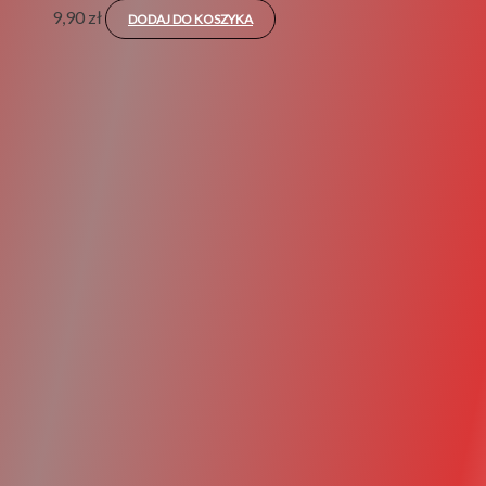
9,90
zł
DODAJ DO KOSZYKA