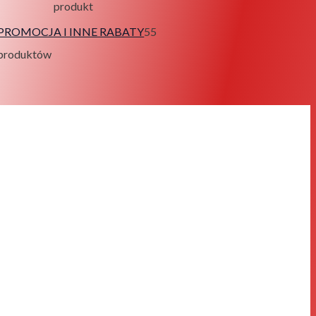
produkt
PROMOCJA I INNE RABATY
5
5
produktów