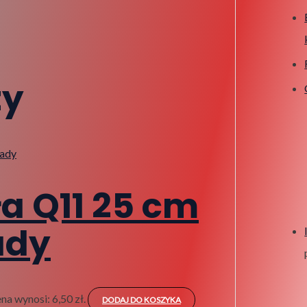
ty
a Q11 25 cm
ady
na wynosi: 6,50 zł.
DODAJ DO KOSZYKA