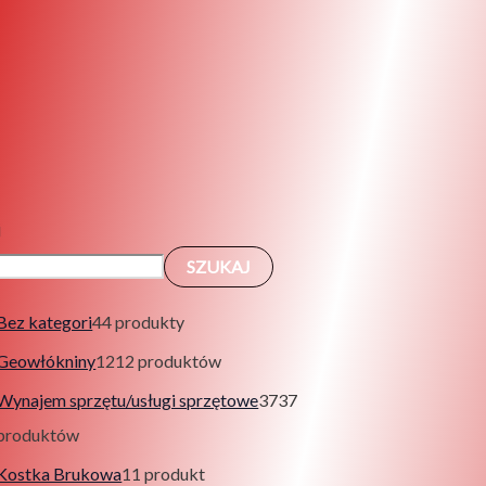
j
SZUKAJ
Bez kategori
4
4 produkty
Geowłókniny
12
12 produktów
Wynajem sprzętu/usługi sprzętowe
37
37
produktów
Kostka Brukowa
1
1 produkt