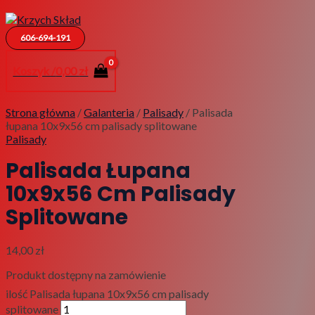
606-694-191
Koszyk /
0,00
zł
Strona główna
/
Galanteria
/
Palisady
/ Palisada
łupana 10x9x56 cm palisady splitowane
Palisady
Palisada Łupana
10x9x56 Cm Palisady
Splitowane
14,00
zł
Produkt dostępny na zamówienie
ilość Palisada łupana 10x9x56 cm palisady
splitowane