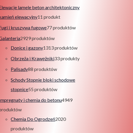
Elewacje lamele beton architektoniczny
kamień elewacyjny
1
1 produkt
Fugi i kruszywa fugowe
7
7 produktów
Galanteria
29
29 produktów
Donice i gazony
13
13 produktów
Obrzeża i Krawężniki
3
3 produkty
Palisady
8
8 produktów
Schody Stopnie bloki schodowe
stopnice
5
5 produktów
Impregnaty i chemia do betonu
49
49
produktów
Chemia Do Ogrodzeń
20
20
produktów