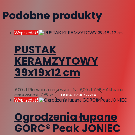
Podobne produkty
Wyprzedaż!
PUSTAK
KERAMZYTOWY
39x19x12 cm
9,00
zł
Pierwotna cena wynosiła: 9,00 zł.
7,69
zł
Aktualna
cena wynosi: 7,69 zł.
DODAJ DO KOSZYKA
Wyprzedaż!
Ogrodzenia łupane
GORC® Peak JONIEC