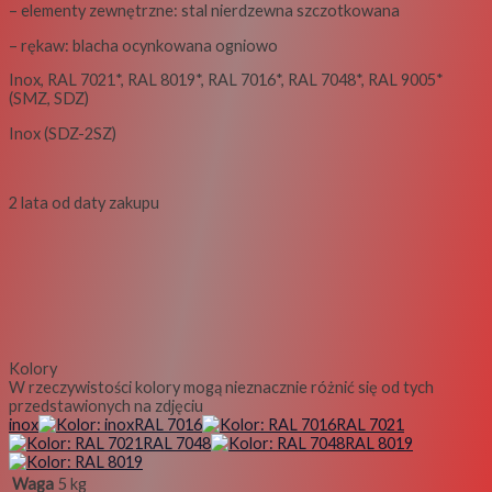
– elementy zewnętrzne: stal nierdzewna szczotkowana
– rękaw: blacha ocynkowana ogniowo
Inox, RAL 7021*, RAL 8019*, RAL 7016*, RAL 7048*, RAL 9005*
(SMZ, SDZ)
Inox (SDZ-2SZ)
2 lata od daty zakupu
Kolory
W rzeczywistości kolory mogą nieznacznie różnić się od tych
przedstawionych na zdjęciu
inox
RAL 7016
RAL 7021
RAL 7048
RAL 8019
Waga
5 kg