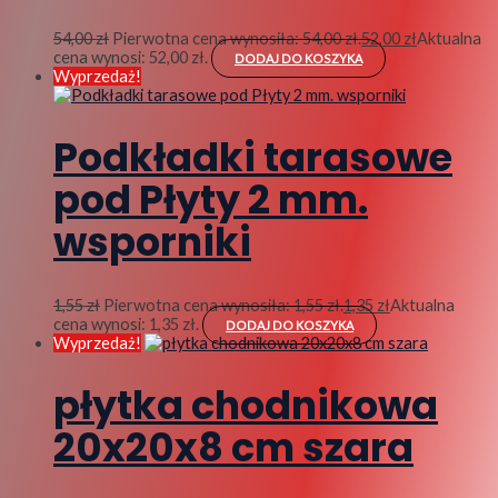
54,00
zł
Pierwotna cena wynosiła: 54,00 zł.
52,00
zł
Aktualna
cena wynosi: 52,00 zł.
DODAJ DO KOSZYKA
Wyprzedaż!
Podkładki tarasowe
pod Płyty 2 mm.
wsporniki
1,55
zł
Pierwotna cena wynosiła: 1,55 zł.
1,35
zł
Aktualna
cena wynosi: 1,35 zł.
DODAJ DO KOSZYKA
Wyprzedaż!
płytka chodnikowa
20x20x8 cm szara