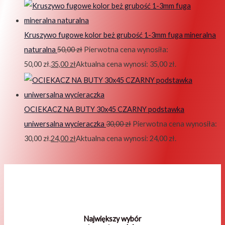
Kruszywo fugowe kolor beż grubość 1-3mm fuga mineralna
naturalna
50,00
zł
Pierwotna cena wynosiła:
50,00 zł.
35,00
zł
Aktualna cena wynosi: 35,00 zł.
OCIEKACZ NA BUTY 30x45 CZARNY podstawka
uniwersalna wycieraczka
30,00
zł
Pierwotna cena wynosiła:
30,00 zł.
24,00
zł
Aktualna cena wynosi: 24,00 zł.
Największy wybór