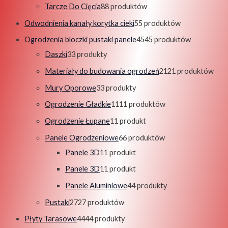
Tarcze Do Cięcia
8
8 produktów
Odwodnienia kanały korytka cieki
5
5 produktów
Ogrodzenia bloczki pustaki panele
45
45 produktów
Daszki
3
3 produkty
Materiały do budowania ogrodzeń
21
21 produktów
Mury Oporowe
3
3 produkty
Ogrodzenie Gładkie
11
11 produktów
Ogrodzenie Łupane
1
1 produkt
Panele Ogrodzeniowe
6
6 produktów
Panele 3D
1
1 produkt
Panele 3D
1
1 produkt
Panele Aluminiowe
4
4 produkty
Pustaki
27
27 produktów
Płyty Tarasowe
44
44 produkty