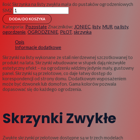
ilość Skrzynka na listy zwykła mała do pustaków ogrodzeniowych
SMZ
DODAJ DO KOSZYKA
Kategoria:
Pozostałe
Znaczników:
JONIEC
,
listy
,
MUR
,
na listy
,
ogordzenie
,
OGRODZENIE
,
PŁOT
,
skrzynka
Opis
Informacje dodatkowe
Skrzynki na listy wykonane ze stali nierdzewnej szczotkowanej to
produkt na lata. Skrzynki wbudowane w słupek dają niezwykle
estetyczny efekt – na ogrodzeniu widzimy jedynie mały, gustowny
panel. Skrzynki są przelotowe, co daje łatwy dostęp do
korespondencji od strony domu. Dodatkowym wyposażeniem
może być dzwonek lub domofon. Gama kolorów pozwala
dopasować się do każdego ogrodzenia.
Skrzynki Zwykłe
Zwykłe skrzynki przelotowe dostępne są w trzech modelach