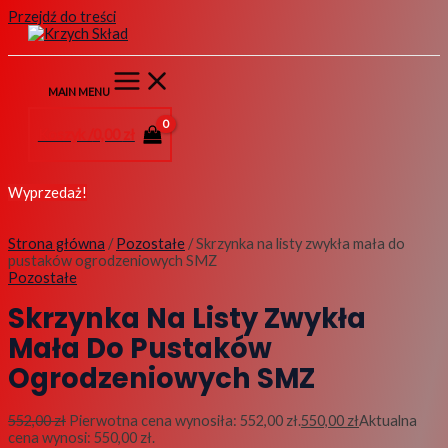
Przejdź do treści
MAIN MENU
Koszyk /
0,00
zł
Wyprzedaż!
Strona główna
/
Pozostałe
/ Skrzynka na listy zwykła mała do
pustaków ogrodzeniowych SMZ
Pozostałe
Skrzynka Na Listy Zwykła
Mała Do Pustaków
Ogrodzeniowych SMZ
552,00
zł
Pierwotna cena wynosiła: 552,00 zł.
550,00
zł
Aktualna
cena wynosi: 550,00 zł.