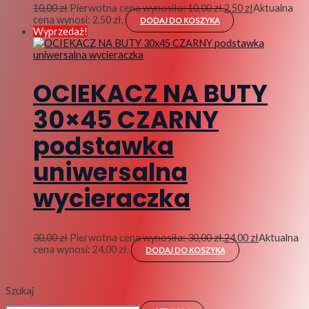
10,00
zł
Pierwotna cena wynosiła: 10,00 zł.
2,50
zł
Aktualna
cena wynosi: 2,50 zł.
DODAJ DO KOSZYKA
Wyprzedaż!
OCIEKACZ NA BUTY
30×45 CZARNY
podstawka
uniwersalna
wycieraczka
30,00
zł
Pierwotna cena wynosiła: 30,00 zł.
24,00
zł
Aktualna
cena wynosi: 24,00 zł.
DODAJ DO KOSZYKA
Szukaj