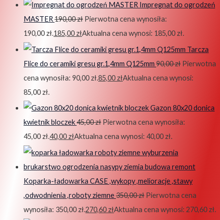
Impregnat do ogrodzeń
MASTER
190,00
zł
Pierwotna cena wynosiła:
190,00 zł.
185,00
zł
Aktualna cena wynosi: 185,00 zł.
Tarcza
Flice do ceramiki gresu gr.1,4mm Q125mm
90,00
zł
Pierwotna
cena wynosiła: 90,00 zł.
85,00
zł
Aktualna cena wynosi:
85,00 zł.
Gazon 80x20 donica
kwietnik bloczek
45,00
zł
Pierwotna cena wynosiła:
45,00 zł.
40,00
zł
Aktualna cena wynosi: 40,00 zł.
Koparka-ładowarka CASE ,wykopy ,melioracje ,stawy
,odwodnienia ,roboty ziemne
350,00
zł
Pierwotna cena
wynosiła: 350,00 zł.
270,60
zł
Aktualna cena wynosi: 270,60 zł.