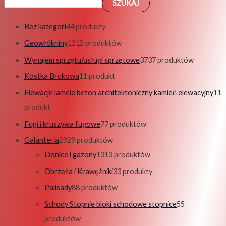
SZUKAJ
Bez kategori
4
4 produkty
Geowłókniny
12
12 produktów
Wynajem sprzętu/usługi sprzętowe
37
37 produktów
Kostka Brukowa
1
1 produkt
Elewacje lamele beton architektoniczny kamień elewacyjny
1
1
produkt
Fugi i kruszywa fugowe
7
7 produktów
Galanteria
29
29 produktów
Donice i gazony
13
13 produktów
Obrzeża i Krawężniki
3
3 produkty
Palisady
8
8 produktów
Schody Stopnie bloki schodowe stopnice
5
5
produktów