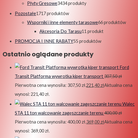
Płyty Gresowe
34
34 produkty
Pozostałe
17
17 produktów
Wsporniki i inne elementy tarasowe
6
6 produktów
Akcesoria Do Tarasu
1
1 produkt
PROMOCJA I INNE RABATY
5
5 produktów
Ostatnio oglądane produkty
Ford
Transit Platforma wywrotka kiper transport
307,50
zł
Pierwotna cena wynosiła: 307,50 zł.
221,40
zł
Aktualna cena
wynosi: 221,40 zł.
Walec
STA 11 ton walcowanie zagęszczanie terenu
400,00
zł
Pierwotna cena wynosiła: 400,00 zł.
369,00
zł
Aktualna cena
wynosi: 369,00 zł.