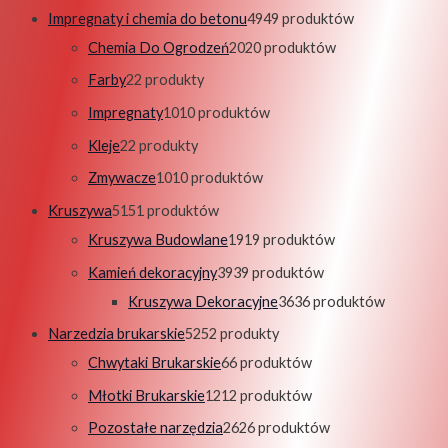
Impregnaty i chemia do betonu
49
49 produktów
Chemia Do Ogrodzeń
20
20 produktów
Farby
2
2 produkty
Impregnaty
10
10 produktów
Kleje
2
2 produkty
Zmywacze
10
10 produktów
Kruszywa
51
51 produktów
Kruszywa Budowlane
19
19 produktów
Kamień dekoracyjny
39
39 produktów
Kruszywa Dekoracyjne
36
36 produktów
Narzedzia brukarskie
52
52 produkty
Chwytaki Brukarskie
6
6 produktów
Młotki Brukarskie
12
12 produktów
Pozostałe narzędzia
26
26 produktów