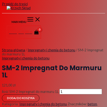
Przejdź do treści
MAIN MENU
Koszyk /
0,00
zł
Strona główna
/
Impregnaty i chemia do betonu
/ SM-2 Impregnat
do marmuru 1L
Impregnaty i chemia do betonu
SM-2 Impregnat Do Marmuru
1L
121,00
zł
ilość SM-2 Impregnat do marmuru 1L
DODAJ DO KOSZYKA
Kategoria:
Impregnaty i chemia do betonu
Znaczników:
beton
,