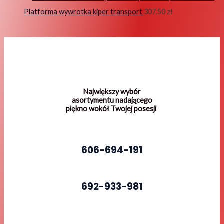
Platforma wywrotka kiper transport
307,50
zł
Największy wybór
asortymentu nadającego
piękno wokół Twojej posesji
606-694-191
692-933-981