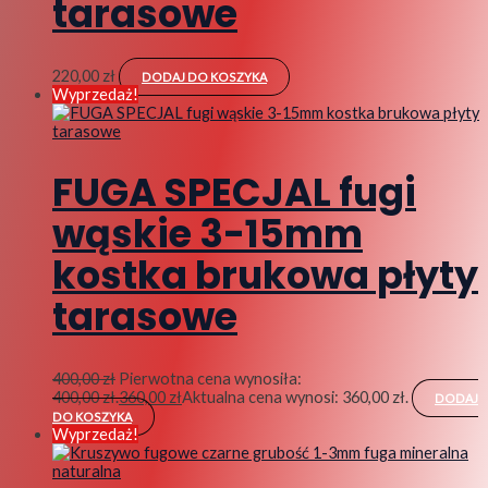
tarasowe
220,00
zł
DODAJ DO KOSZYKA
Wyprzedaż!
FUGA SPECJAL fugi
wąskie 3-15mm
kostka brukowa płyty
tarasowe
400,00
zł
Pierwotna cena wynosiła:
400,00 zł.
360,00
zł
Aktualna cena wynosi: 360,00 zł.
DODAJ
DO KOSZYKA
Wyprzedaż!