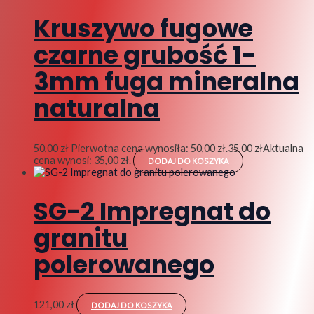
Kruszywo fugowe
czarne grubość 1-
3mm fuga mineralna
naturalna
50,00
zł
Pierwotna cena wynosiła: 50,00 zł.
35,00
zł
Aktualna
cena wynosi: 35,00 zł.
DODAJ DO KOSZYKA
SG-2 Impregnat do
granitu
polerowanego
121,00
zł
DODAJ DO KOSZYKA