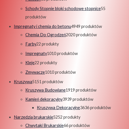
Schody Stopnie bloki schodowe stopnice
5
5
produktów
Impregnaty i chemia do betonu
49
49 produktów
Chemia Do Ogrodzeń
20
20 produktów
Farby
2
2 produkty
Impregnaty
10
10 produktów
Kleje
2
2 produkty
Zmywacze
10
10 produktów
Kruszywa
51
51 produktów
Kruszywa Budowlane
19
19 produktów
Kamień dekoracyjny
39
39 produktów
Kruszywa Dekoracyjne
36
36 produktów
Narzedzia brukarskie
52
52 produkty
Chwytaki Brukarskie
6
6 produktów