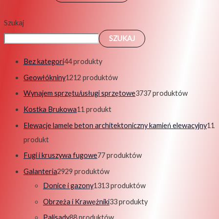
Szukaj
SZUKAJ
Bez kategori
4
4 produkty
Geowłókniny
12
12 produktów
Wynajem sprzętu/usługi sprzętowe
37
37 produktów
Kostka Brukowa
1
1 produkt
Elewacje lamele beton architektoniczny kamień elewacyjny
1
1
produkt
Fugi i kruszywa fugowe
7
7 produktów
Galanteria
29
29 produktów
Donice i gazony
13
13 produktów
Obrzeża i Krawężniki
3
3 produkty
Palisady
8
8 produktów