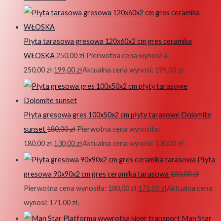
Płyta tarasowa gresowa 120x60x2 cm gres ceramika
WŁOSKA
250,00
zł
Pierwotna cena wynosiła:
250,00 zł.
199,00
zł
Aktualna cena wynosi: 199,00 zł.
Płyta gresowa gres 100x50x2 cm płyty tarasowe Dolomite
sunset
180,00
zł
Pierwotna cena wynosiła:
180,00 zł.
130,00
zł
Aktualna cena wynosi: 130,00 zł.
Płyta
gresowa 90x90x2 cm gres ceramika tarasowa
180,00
zł
Pierwotna cena wynosiła: 180,00 zł.
171,00
zł
Aktualna cena
wynosi: 171,00 zł.
Man Star