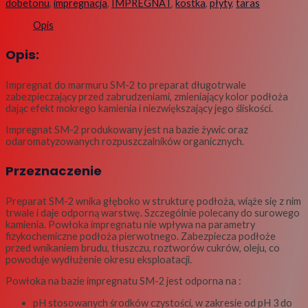
dobetonu
,
impregnacja
,
IMPREGNAT
,
kostka
,
płyty
,
taras
Opis
Opis:
Impregnat do marmuru SM-2 to preparat długotrwale
zabezpieczający przed zabrudzeniami, zmieniający kolor podłoża
dając efekt mokrego kamienia i niezwiększający jego śliskości.
Impregnat SM-2 produkowany jest na bazie żywic oraz
odaromatyzowanych rozpuszczalników organicznych.
Przeznaczenie
Preparat SM-2 wnika głęboko w strukturę podłoża, wiąże się z nim
trwale i daje odporną warstwę. Szczególnie polecany do surowego
kamienia. Powłoka impregnatu nie wpływa na parametry
fizykochemiczne podłoża pierwotnego. Zabezpiecza podłoże
przed wnikaniem brudu, tłuszczu, roztworów cukrów, oleju, co
powoduje wydłużenie okresu eksploatacji.
Powłoka na bazie impregnatu SM-2 jest odporna na :
pH stosowanych środków czystości, w zakresie od pH 3 do