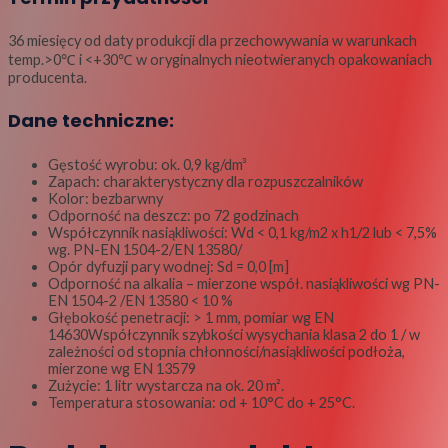
36 miesięcy od daty produkcji dla przechowywania w warunkach
temp.>0℃ i <+30℃ w oryginalnych nieotwieranych opakowaniach
producenta.
Dane techniczne:
Gęstość wyrobu: ok. 0,9 kg/dm³
Zapach: charakterystyczny dla rozpuszczalników
Kolor: bezbarwny
Odporność na deszcz: po 72 godzinach
Współczynnik nasiąkliwości: Wd < 0,1 kg/m2 x h1/2 lub < 7,5%
wg. PN-EN 1504-2/EN 13580/
Opór dyfuzji pary wodnej: Sd = 0,0 [m]
Odporność na alkalia – mierzone współ. nasiąkliwości wg PN-
EN 1504-2 /EN 13580 < 10 %
Głębokość penetracji: > 1 mm, pomiar wg EN
14630Współczynnik szybkości wysychania klasa 2 do 1 / w
zależności od stopnia chłonności/nasiąkliwości podłoża,
mierzone wg EN 13579
Zużycie: 1 litr wystarcza na ok. 20 m².
Temperatura stosowania: od + 10°C do + 25°C.