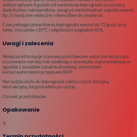
Jeśli po upływie 8 godzin od naniesienia impregnatu pozostaną
ślady butów, nakolanników, smugi po niedokładnym wypolerowaniu
itp. to będą one widoczne i niemożliwe do usunięcia.
Czas pełnego utwardzenia impregnatu wynosi do 72 godz. przy
temp. otoczenia +20°C i wilgotności względnej 65%.
Uwagi i zalecenia
Niniejsze informacje stanowią podstawowe wytyczne dotyczące
stosowania wyrobu i nie zwalniają z obowiązku wykonywania prac
zgodnie z zasadami sztuki budowlanej, wytycznymi
konserwatorskimi i przepisami BHP.
Narzędzia użyte do impregnacji należy czyścić benzyną
ekstrakcyjną, bezpośrednio po użyciu.
Chronić przed dziećmi.
Opakowanie
1l
Termin przydatności