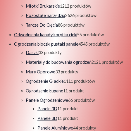
Młotki Brukarskie
12
12 produktów
Pozostałe narzędzia
26
26 produktów
Tarcze Do Cięcia
8
8 produktów
Odwodnienia kanały korytka cieki
5
5 produktów
Ogrodzenia bloczki pustaki panele
45
45 produktów
Daszki
3
3 produkty
Materiały do budowania ogrodzeń
21
21 produktów
Mury Oporowe
3
3 produkty
Ogrodzenie Gładkie
11
11 produktów
Ogrodzenie Łupane
1
1 produkt
Panele Ogrodzeniowe
6
6 produktów
Panele 3D
1
1 produkt
Panele 3D
1
1 produkt
Panele Aluminiowe
4
4 produkty