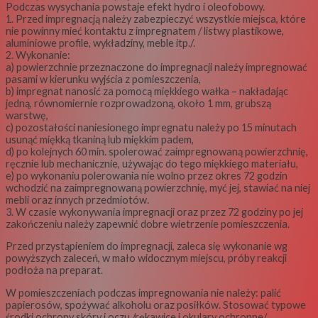
Podczas wysychania powstaje efekt hydro i oleofobowy.
1. Przed impregnacją należy zabezpieczyć wszystkie miejsca, które
nie powinny mieć kontaktu z impregnatem / listwy plastikowe,
aluminiowe profile, wykładziny, meble itp./.
2. Wykonanie:
a) powierzchnie przeznaczone do impregnacji należy impregnować
pasami w kierunku wyjścia z pomieszczenia,
b) impregnat nanosić za pomocą miękkiego wałka – nakładając
jedną, równomiernie rozprowadzoną, około 1 mm, grubszą
warstwę,
c) pozostałości naniesionego impregnatu należy po 15 minutach
usunąć miękką tkaniną lub miękkim padem,
d) po kolejnych 60 min. spolerować zaimpregnowaną powierzchnię,
ręcznie lub mechanicznie, używając do tego miękkiego materiału,
e) po wykonaniu polerowania nie wolno przez okres 72 godzin
wchodzić na zaimpregnowaną powierzchnię, myć jej, stawiać na niej
mebli oraz innych przedmiotów.
3. W czasie wykonywania impregnacji oraz przez 72 godziny po jej
zakończeniu należy zapewnić dobre wietrzenie pomieszczenia.
Przed przystąpieniem do impregnacji, zaleca się wykonanie wg
powyższych zaleceń, w mało widocznym miejscu, próby reakcji
podłoża na preparat.
W pomieszczeniach podczas impregnowania nie należy: palić
papierosów, spożywać alkoholu oraz posiłków. Stosować typowe
środki ochrony skóry i oczu /rękawice i okulary ochronne/.