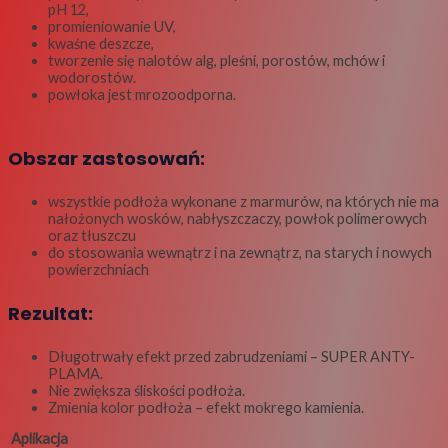
pH 12,
promieniowanie UV,
kwaśne deszcze,
tworzenie się nalotów alg, pleśni, porostów, mchów i
wodorostów.
powłoka jest mrozoodporna.
Obszar zastosowań:
wszystkie podłoża wykonane z marmurów, na których nie ma
nałożonych wosków, nabłyszczaczy, powłok polimerowych
oraz tłuszczu
do stosowania wewnątrz i na zewnątrz, na starych i nowych
powierzchniach
Rezultat:
Długotrwały efekt przed zabrudzeniami – SUPER ANTY-
PLAMA.
Nie zwiększa śliskości podłoża.
Zmienia kolor podłoża – efekt mokrego kamienia.
Aplikacja