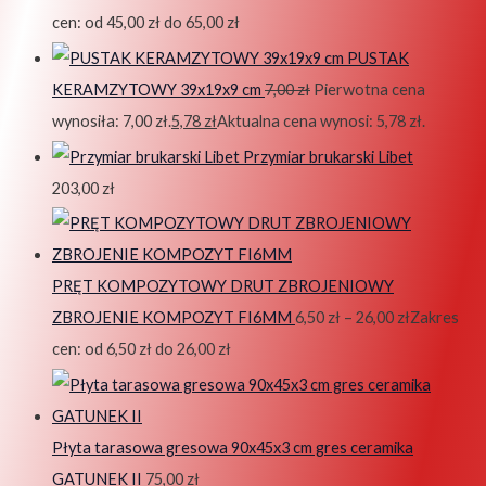
cen: od 45,00 zł do 65,00 zł
PUSTAK
KERAMZYTOWY 39x19x9 cm
7,00
zł
Pierwotna cena
wynosiła: 7,00 zł.
5,78
zł
Aktualna cena wynosi: 5,78 zł.
Przymiar brukarski Libet
203,00
zł
PRĘT KOMPOZYTOWY DRUT ZBROJENIOWY
ZBROJENIE KOMPOZYT FI6MM
6,50
zł
–
26,00
zł
Zakres
cen: od 6,50 zł do 26,00 zł
Płyta tarasowa gresowa 90x45x3 cm gres ceramika
GATUNEK II
75,00
zł