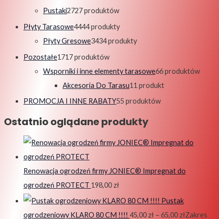
Pustaki
27
27 produktów
Płyty Tarasowe
44
44 produkty
Płyty Gresowe
34
34 produkty
Pozostałe
17
17 produktów
Wsporniki i inne elementy tarasowe
6
6 produktów
Akcesoria Do Tarasu
1
1 produkt
PROMOCJA I INNE RABATY
5
5 produktów
Ostatnio oglądane produkty
Renowacja ogrodzeń firmy JONIEC® Impregnat do
ogrodzeń PROTECT
198,00
zł
Pustak
ogrodzeniowy KLARO 80 CM !!!!
45,00
zł
–
65,00
zł
Zakres