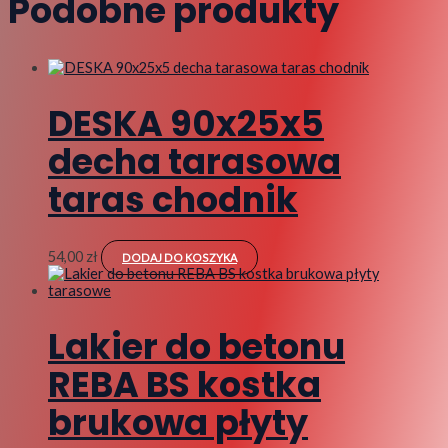
Podobne produkty
DESKA 90x25x5
decha tarasowa
taras chodnik
54,00
zł
DODAJ DO KOSZYKA
Lakier do betonu
REBA BS kostka
brukowa płyty