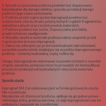
1. Sposób oczyszczenia podłoża powinien być dopasowany
indywidualnie dla danego obiektu, sposobu produkcji danego
podłoża i jego stanu zachowania.
2. Podłoże przed rozpoczęciem impregnacji powinno być
oczyszczone z kurzu, brudu, patyny, luźnych i sypkich fragmentów,
wykwitów solnych oraz resztek powłok malarskich.
3. Podłoże powinno być suche. Dopuszczalne jest lekkie,
powierzchniowe zawilgocenie.
4. Wszelkie ubytki w materiale podłoża należy uzupełnić przed
rozpoczęciem procesu impregnacji.
5. Zaleca się zabezpieczyć przed ewentualnymi zabrudzeniami,
wszystkie powierzchnie znajdujące się w pobliżu impregnowanego
podłoża – stolarkę budowlaną, szyby, rośliny itp.
Uwaga. Impregnacji nie wykonywać na powierzchniach o wysokim
stopniu zasolenia, ponieważ może to prowadzić do intensyfikacji
procesu krystalizacji soli budowlanych i niszczenia materiału
podłoża.
Sposób użycia
Impregnat SM-2 produkowany jest w formie gotowej do użycia.
Nie rozcieńczać.
Niezależnie od chłonności podłoża, aplikuje się go jednorazowo –
nakładając jedną, grubszą warstwę, co daje impregnatowi czas na
wniknięcie i związanie się z podłożem.