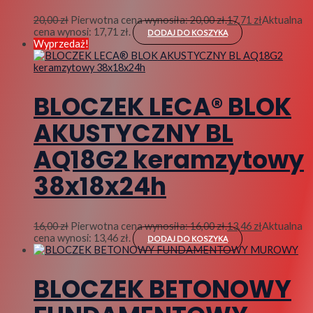
20,00
zł
Pierwotna cena wynosiła: 20,00 zł.
17,71
zł
Aktualna
cena wynosi: 17,71 zł.
DODAJ DO KOSZYKA
Wyprzedaż!
BLOCZEK LECA® BLOK
AKUSTYCZNY BL
AQ18G2 keramzytowy
38x18x24h
16,00
zł
Pierwotna cena wynosiła: 16,00 zł.
13,46
zł
Aktualna
cena wynosi: 13,46 zł.
DODAJ DO KOSZYKA
BLOCZEK BETONOWY