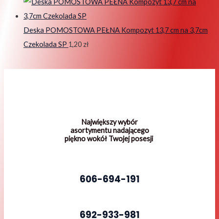
Deska POMOSTOWA PEŁNA Kompozyt 13,7 cm na 3,7cm
Czekolada SP
1,20
zł
Największy wybór
asortymentu nadającego
piękno wokół Twojej posesji
606-694-191
692-933-981