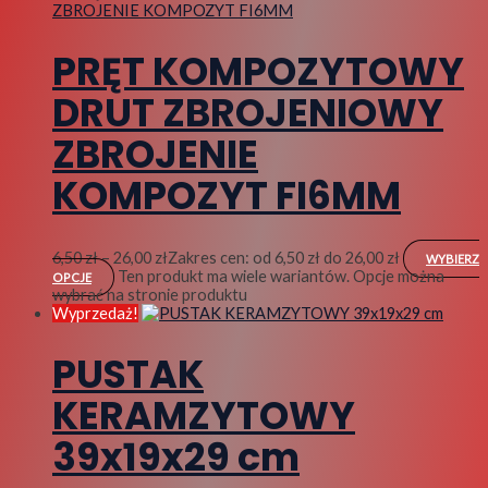
PRĘT KOMPOZYTOWY
DRUT ZBROJENIOWY
ZBROJENIE
KOMPOZYT FI6MM
6,50
zł
–
26,00
zł
Zakres cen: od 6,50 zł do 26,00 zł
WYBIERZ
Ten produkt ma wiele wariantów. Opcje można
OPCJE
wybrać na stronie produktu
Wyprzedaż!
PUSTAK
KERAMZYTOWY
39x19x29 cm