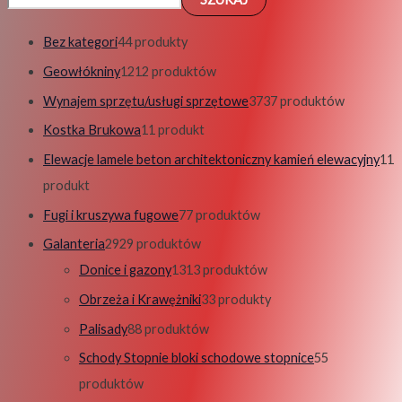
Bez kategori
4
4 produkty
Geowłókniny
12
12 produktów
Wynajem sprzętu/usługi sprzętowe
37
37 produktów
Kostka Brukowa
1
1 produkt
Elewacje lamele beton architektoniczny kamień elewacyjny
1
1
produkt
Fugi i kruszywa fugowe
7
7 produktów
Galanteria
29
29 produktów
Donice i gazony
13
13 produktów
Obrzeża i Krawężniki
3
3 produkty
Palisady
8
8 produktów
Schody Stopnie bloki schodowe stopnice
5
5
produktów