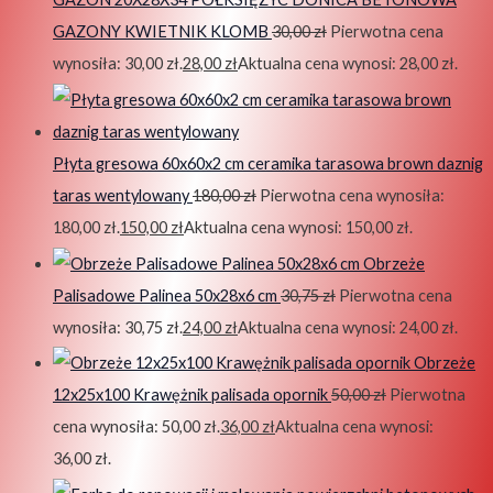
GAZONY KWIETNIK KLOMB
30,00
zł
Pierwotna cena
wynosiła: 30,00 zł.
28,00
zł
Aktualna cena wynosi: 28,00 zł.
Płyta gresowa 60x60x2 cm ceramika tarasowa brown daznig
taras wentylowany
180,00
zł
Pierwotna cena wynosiła:
180,00 zł.
150,00
zł
Aktualna cena wynosi: 150,00 zł.
Obrzeże
Palisadowe Palinea 50x28x6 cm
30,75
zł
Pierwotna cena
wynosiła: 30,75 zł.
24,00
zł
Aktualna cena wynosi: 24,00 zł.
Obrzeże
12x25x100 Krawężnik palisada opornik
50,00
zł
Pierwotna
cena wynosiła: 50,00 zł.
36,00
zł
Aktualna cena wynosi:
36,00 zł.