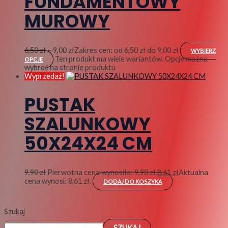
FUNDAMENTOWY
MUROWY
6,50
zł
–
9,00
zł
Zakres cen: od 6,50 zł do 9,00 zł
WYBIERZ
Ten produkt ma wiele wariantów. Opcje można
OPCJE
wybrać na stronie produktu
Wyprzedaż!
PUSTAK
SZALUNKOWY
50X24X24 CM
9,90
zł
Pierwotna cena wynosiła: 9,90 zł.
8,61
zł
Aktualna
cena wynosi: 8,61 zł.
DODAJ DO KOSZYKA
Szukaj
SZUKAJ