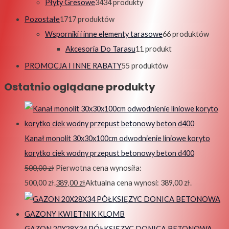
Płyty Gresowe
34
34 produkty
Pozostałe
17
17 produktów
Wsporniki i inne elementy tarasowe
6
6 produktów
Akcesoria Do Tarasu
1
1 produkt
PROMOCJA I INNE RABATY
5
5 produktów
Ostatnio oglądane produkty
Kanał monolit 30x30x100cm odwodnienie liniowe koryto
korytko ciek wodny przepust betonowy beton d400
500,00
zł
Pierwotna cena wynosiła:
500,00 zł.
389,00
zł
Aktualna cena wynosi: 389,00 zł.
GAZON 20X28X34 PÓŁKSIĘZYC DONICA BETONOWA