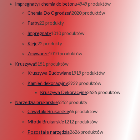
Impregnaty i chemia do betonu
49
49 produktów
Chemia Do Ogrodzeń
20
20 produktów
Farby
2
2 produkty
Impregnaty
10
10 produktów
Kleje
2
2 produkty
Zmywacze
10
10 produktów
Kruszywa
51
51 produktów
Kruszywa Budowlane
19
19 produktów
Kamień dekoracyjny
39
39 produktów
Kruszywa Dekoracyjne
36
36 produktów
Narzedzia brukarskie
52
52 produkty
Chwytaki Brukarskie
6
6 produktów
Młotki Brukarskie
12
12 produktów
Pozostałe narzędzia
26
26 produktów