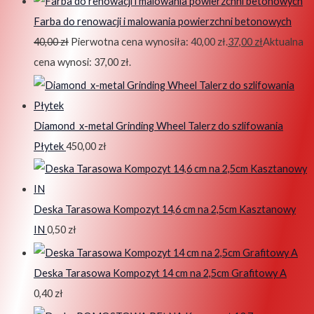
Farba do renowacji i malowania powierzchni betonowych
40,00
zł
Pierwotna cena wynosiła: 40,00 zł.
37,00
zł
Aktualna
cena wynosi: 37,00 zł.
Diamond x-metal Grinding Wheel Talerz do szlifowania
Płytek
450,00
zł
Deska Tarasowa Kompozyt 14,6 cm na 2,5cm Kasztanowy
IN
0,50
zł
Deska Tarasowa Kompozyt 14 cm na 2,5cm Grafitowy A
0,40
zł