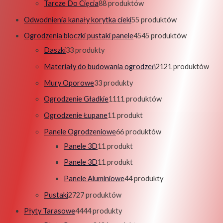
Tarcze Do Cięcia
8
8 produktów
Odwodnienia kanały korytka cieki
5
5 produktów
Ogrodzenia bloczki pustaki panele
45
45 produktów
Daszki
3
3 produkty
Materiały do budowania ogrodzeń
21
21 produktów
Mury Oporowe
3
3 produkty
Ogrodzenie Gładkie
11
11 produktów
Ogrodzenie Łupane
1
1 produkt
Panele Ogrodzeniowe
6
6 produktów
Panele 3D
1
1 produkt
Panele 3D
1
1 produkt
Panele Aluminiowe
4
4 produkty
Pustaki
27
27 produktów
Płyty Tarasowe
44
44 produkty