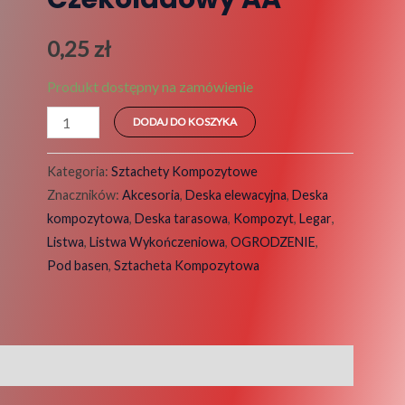
0,25
zł
Produkt dostępny na zamówienie
DODAJ DO KOSZYKA
Kategoria:
Sztachety Kompozytowe
Znaczników:
Akcesoria
,
Deska elewacyjna
,
Deska
kompozytowa
,
Deska tarasowa
,
Kompozyt
,
Legar
,
Listwa
,
Listwa Wykończeniowa
,
OGRODZENIE
,
Pod basen
,
Sztacheta Kompozytowa