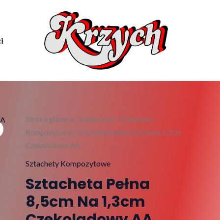
i
ilość
Strona główna
/
Kompozyty
/
Sztachety
Kompozytowe
/ Sztacheta pełna 8,5cm na 1,3cm
Sztacheta
Czekoladowy AA
pełna
8,5cm
Sztachety Kompozytowe
na
Sztacheta Pełna
1,3cm
8,5cm Na 1,3cm
Czekoladowy
Czekoladowy AA
AA