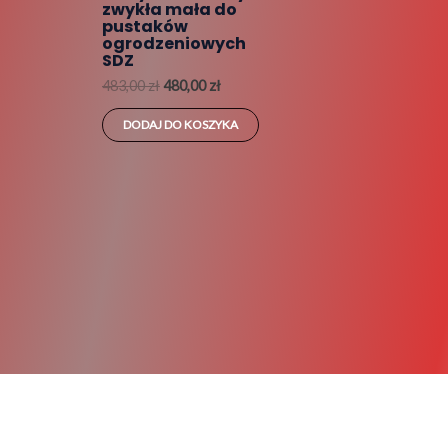
zwykła mała do
pustaków
ogrodzeniowych
SDZ
483,00
zł
480,00
zł
DODAJ DO KOSZYKA