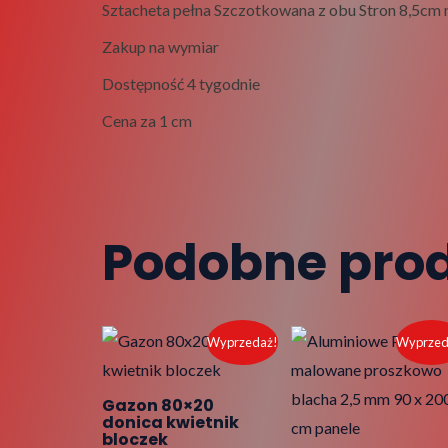
Sztacheta pełna Szczotkowana z obu Stron 8,5cm
Zakup na wymiar
Dostępność 4 tygodnie
Cena za 1 cm
Podobne pro
Pierwotna
Aktualna
Pierwotna
Akt
Wyprzedaż!
Wyprzed
cena
cena
cena
cen
wynosiła:
wynosi:
wynosiła:
wyn
45,00 zł.
40,00 zł.
1250,00 zł.
115
Gazon 80×20
donica kwietnik
bloczek