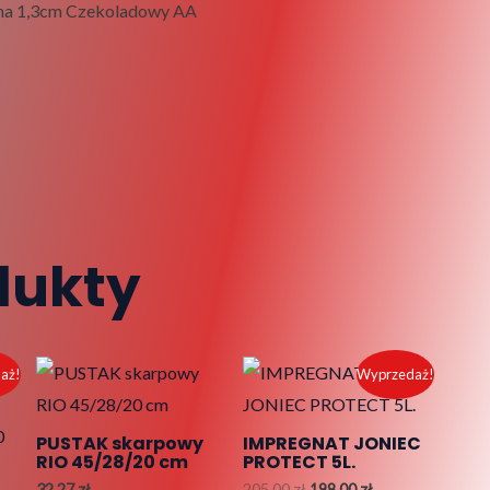
 na 1,3cm Czekoladowy AA
dukty
ualna
Pierwotna
Aktualna
aż!
Wyprzedaż!
a
cena
cena
osi:
wynosiła:
wynosi:
0,00 zł.
205,00 zł.
198,00 zł.
PUSTAK skarpowy
IMPREGNAT JONIEC
RIO 45/28/20 cm
PROTECT 5L.
32,27
zł
205,00
zł
198,00
zł