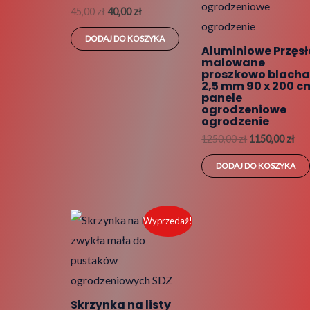
45,00
zł
40,00
zł
DODAJ DO KOSZYKA
Aluminiowe Przęs
malowane
proszkowo blach
2,5 mm 90 x 200 c
panele
ogrodzeniowe
ogrodzenie
1250,00
zł
1150,00
zł
DODAJ DO KOSZYKA
Pierwotna
Aktualna
Wyprzedaż!
cena
cena
wynosiła:
wynosi:
483,00 zł.
480,00 zł.
Skrzynka na listy