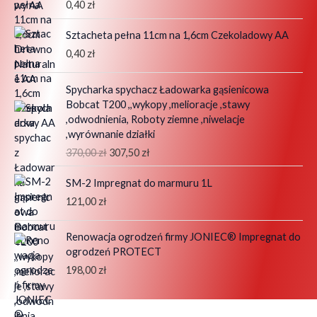
0,40
zł
Sztacheta pełna 11cm na 1,6cm Czekoladowy AA
0,40
zł
P
A
Spycharka spychacz Ładowarka gąsienicowa
i
k
Bobcat T200 ,,wykopy ,melioracje ,stawy
e
t
,odwodnienia, Roboty ziemne ,niwelacje
r
u
,wyrównanie działki
w
a
370,00
zł
307,50
zł
o
l
t
n
SM-2 Impregnat do marmuru 1L
n
a
121,00
zł
a
c
c
e
e
n
Renowacja ogrodzeń firmy JONIEC® Impregnat do
n
a
ogrodzeń PROTECT
a
w
198,00
zł
w
y
y
n
n
o