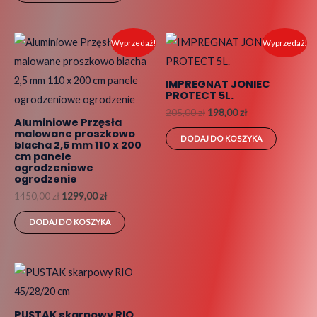
Pierwotna
Aktualna
Pierwotna
Aktualna
Wyprzedaż!
Wyprzedaż!
cena
cena
cena
cena
wynosiła:
wynosi:
wynosiła:
wynosi:
1450,00 zł.
1299,00 zł.
205,00 zł.
198,00 zł.
IMPREGNAT JONIEC
PROTECT 5L.
205,00
zł
198,00
zł
Aluminiowe Przęsła
malowane proszkowo
DODAJ DO KOSZYKA
blacha 2,5 mm 110 x 200
cm panele
ogrodzeniowe
ogrodzenie
1450,00
zł
1299,00
zł
DODAJ DO KOSZYKA
PUSTAK skarpowy RIO