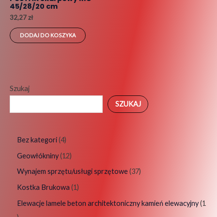
45/28/20 cm
32,27
zł
DODAJ DO KOSZYKA
Szukaj
SZUKAJ
Bez kategori
4
Geowłókniny
12
Wynajem sprzętu/usługi sprzętowe
37
Kostka Brukowa
1
Elewacje lamele beton architektoniczny kamień elewacyjny
1