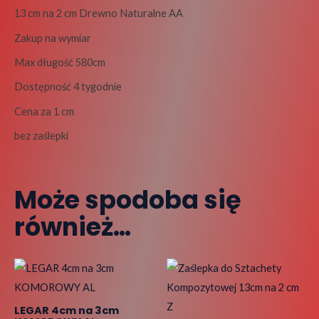
13 cm na 2 cm Drewno Naturalne AA
Zakup na wymiar
Max długość 580cm
Dostępność 4 tygodnie
Cena za 1 cm
bez zaślepki
Może spodoba się
również…
Ten
produkt
ma
LEGAR 4cm na 3cm