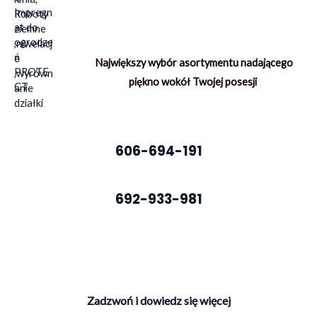
o
s
s
i
i
:
ł
3
Największy wybór asortymentu nadającego
a
0
:
7
piękno wokół Twojej posesji
3
,
7
5
0
0
,
606-694-191
0
z
0
ł
.
692-933-981
z
ł
.
Zadzwoń i dowiedz się więcej