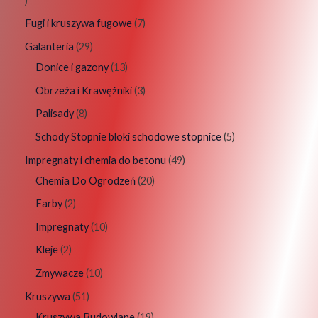
Fugi i kruszywa fugowe
7
Galanteria
29
Donice i gazony
13
Obrzeża i Krawężniki
3
Palisady
8
Schody Stopnie bloki schodowe stopnice
5
Impregnaty i chemia do betonu
49
Chemia Do Ogrodzeń
20
Farby
2
Impregnaty
10
Kleje
2
Zmywacze
10
Kruszywa
51
Kruszywa Budowlane
19