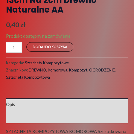
13cm Na 2cm Drewno
Naturalne AA
0,40
zł
Produkt dostępny na zamówienie
DODAJ DO KOSZYKA
Kategoria:
Sztachety Kompozytowe
Znaczników:
DREWNO
,
Komorowa
,
Kompozyt
,
OGRODZENIE
,
Sztacheta Kompozytowa
Opis
Informacje dodatkowe
SZTACHETA KOMPOZYTOWA KOMOROWA Szczotkowana