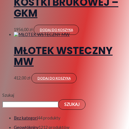
KOSTKI BRUKOWEJ –
GKM
1956,00
zł
DODAJ DO KOSZYKA
MŁOTEK WSTECZNY
MW
412,00
zł
DODAJ DO KOSZYKA
Szukaj
SZUKAJ
Bez kategori
4
4 produkty
Geowłókniny
12
12 produktów