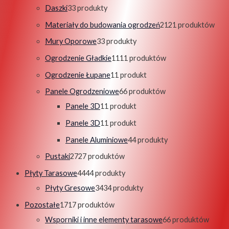
Daszki
3
3 produkty
Materiały do budowania ogrodzeń
21
21 produktów
Mury Oporowe
3
3 produkty
Ogrodzenie Gładkie
11
11 produktów
Ogrodzenie Łupane
1
1 produkt
Panele Ogrodzeniowe
6
6 produktów
Panele 3D
1
1 produkt
Panele 3D
1
1 produkt
Panele Aluminiowe
4
4 produkty
Pustaki
27
27 produktów
Płyty Tarasowe
44
44 produkty
Płyty Gresowe
34
34 produkty
Pozostałe
17
17 produktów
Wsporniki i inne elementy tarasowe
6
6 produktów