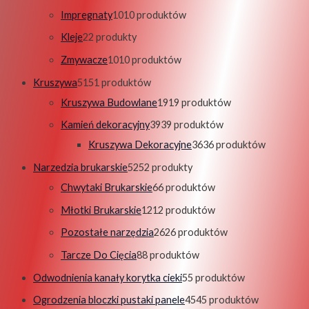
Impregnaty
10
10 produktów
Kleje
2
2 produkty
Zmywacze
10
10 produktów
Kruszywa
51
51 produktów
Kruszywa Budowlane
19
19 produktów
Kamień dekoracyjny
39
39 produktów
Kruszywa Dekoracyjne
36
36 produktów
Narzedzia brukarskie
52
52 produkty
Chwytaki Brukarskie
6
6 produktów
Młotki Brukarskie
12
12 produktów
Pozostałe narzędzia
26
26 produktów
Tarcze Do Cięcia
8
8 produktów
Odwodnienia kanały korytka cieki
5
5 produktów
Ogrodzenia bloczki pustaki panele
45
45 produktów