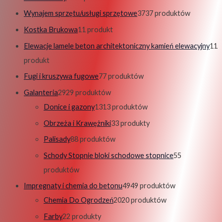
Wynajem sprzętu/usługi sprzętowe
37
37 produktów
Kostka Brukowa
1
1 produkt
Elewacje lamele beton architektoniczny kamień elewacyjny
1
1
produkt
Fugi i kruszywa fugowe
7
7 produktów
Galanteria
29
29 produktów
Donice i gazony
13
13 produktów
Obrzeża i Krawężniki
3
3 produkty
Palisady
8
8 produktów
Schody Stopnie bloki schodowe stopnice
5
5
produktów
Impregnaty i chemia do betonu
49
49 produktów
Chemia Do Ogrodzeń
20
20 produktów
Farby
2
2 produkty