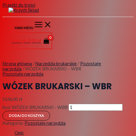
Przejdź do treści
MAIN MENU
Koszyk /
0,00
zł
Strona główna
/
Narzedzia brukarskie
/
Pozostałe
narzędzia
/ WÓZEK BRUKARSKI – WBR
Pozostałe narzędzia
WÓZEK BRUKARSKI – WBR
5166,00
zł
ilość WÓZEK BRUKARSKI - WBR
DODAJ DO KOSZYKA
Kategoria:
Pozostałe narzędzia
Opis