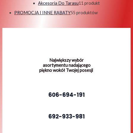
Akcesoria Do Tarasu
1
1 produkt
PROMOCJA I INNE RABATY
5
5 produktów
Największy wybór
asortymentu nadającego
piękno wokół Twojej posesji
606-694-191
692-933-981