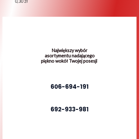
0,30
zł
Największy wybór
asortymentu nadającego
piękno wokół Twojej posesji
606-694-191
692-933-981