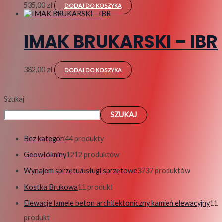
535,00
zł
DODAJ DO KOSZYKA
IMAK BRUKARSKI – IBR
382,00
zł
DODAJ DO KOSZYKA
Szukaj
SZUKAJ
Bez kategori
4
4 produkty
Geowłókniny
12
12 produktów
Wynajem sprzętu/usługi sprzętowe
37
37 produktów
Kostka Brukowa
1
1 produkt
Elewacje lamele beton architektoniczny kamień elewacyjny
1
1
produkt