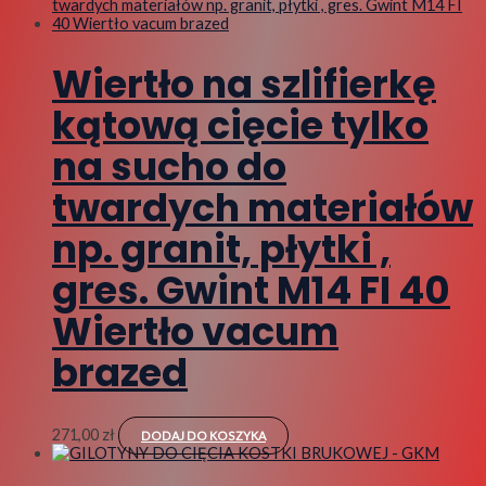
Wiertło na szlifierkę
kątową cięcie tylko
na sucho do
twardych materiałów
np. granit, płytki ,
gres. Gwint M14 FI 40
Wiertło vacum
brazed
271,00
zł
DODAJ DO KOSZYKA