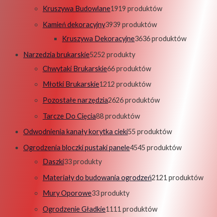
Kruszywa Budowlane
19
19 produktów
Kamień dekoracyjny
39
39 produktów
Kruszywa Dekoracyjne
36
36 produktów
Narzedzia brukarskie
52
52 produkty
Chwytaki Brukarskie
6
6 produktów
Młotki Brukarskie
12
12 produktów
Pozostałe narzędzia
26
26 produktów
Tarcze Do Cięcia
8
8 produktów
Odwodnienia kanały korytka cieki
5
5 produktów
Ogrodzenia bloczki pustaki panele
45
45 produktów
Daszki
3
3 produkty
Materiały do budowania ogrodzeń
21
21 produktów
Mury Oporowe
3
3 produkty
Ogrodzenie Gładkie
11
11 produktów