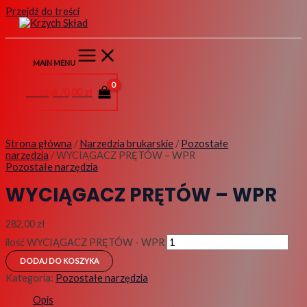
Przejdź do treści
MAIN MENU
Koszyk /
0,00
zł
Strona główna
/
Narzedzia brukarskie
/
Pozostałe
narzędzia
/ WYCIĄGACZ PRĘTÓW – WPR
Pozostałe narzędzia
WYCIĄGACZ PRĘTÓW – WPR
282,00
zł
ilość WYCIĄGACZ PRĘTÓW - WPR
DODAJ DO KOSZYKA
Kategoria:
Pozostałe narzędzia
Opis