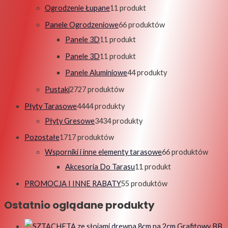
Ogrodzenie Łupane
1
1 produkt
Panele Ogrodzeniowe
6
6 produktów
Panele 3D
1
1 produkt
Panele 3D
1
1 produkt
Panele Aluminiowe
4
4 produkty
Pustaki
27
27 produktów
Płyty Tarasowe
44
44 produkty
Płyty Gresowe
34
34 produkty
Pozostałe
17
17 produktów
Wsporniki i inne elementy tarasowe
6
6 produktów
Akcesoria Do Tarasu
1
1 produkt
PROMOCJA I INNE RABATY
5
5 produktów
Ostatnio oglądane produkty