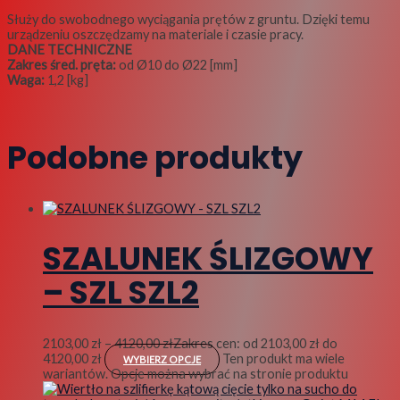
Służy do swobodnego wyciągania prętów z gruntu. Dzięki temu
urządzeniu oszczędzamy na materiale i czasie pracy.
DANE TECHNICZNE
Zakres śred. pręta:
od Ø10 do Ø22 [mm]
Waga:
1,2 [kg]
Podobne produkty
SZALUNEK ŚLIZGOWY
– SZL SZL2
2103,00
zł
–
4120,00
zł
Zakres cen: od 2103,00 zł do
4120,00 zł
Ten produkt ma wiele
WYBIERZ OPCJE
wariantów. Opcje można wybrać na stronie produktu