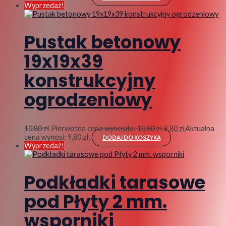
Wyprzedaż!
Pustak betonowy
19x19x39
konstrukcyjny
ogrodzeniowy
10,80
zł
Pierwotna cena wynosiła: 10,80 zł.
9,80
zł
Aktualna
cena wynosi: 9,80 zł.
DODAJ DO KOSZYKA
Wyprzedaż!
Podkładki tarasowe
pod Płyty 2 mm.
wsporniki