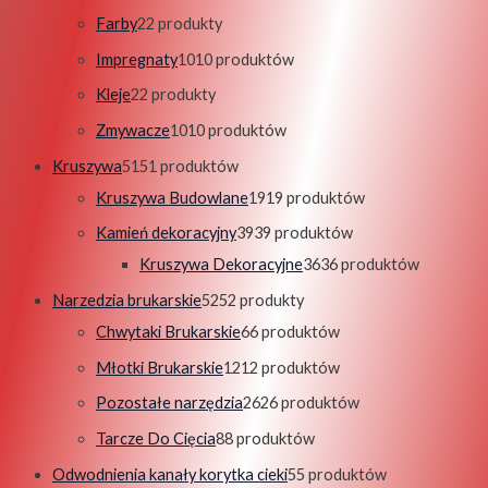
Farby
2
2 produkty
Impregnaty
10
10 produktów
Kleje
2
2 produkty
Zmywacze
10
10 produktów
Kruszywa
51
51 produktów
Kruszywa Budowlane
19
19 produktów
Kamień dekoracyjny
39
39 produktów
Kruszywa Dekoracyjne
36
36 produktów
Narzedzia brukarskie
52
52 produkty
Chwytaki Brukarskie
6
6 produktów
Młotki Brukarskie
12
12 produktów
Pozostałe narzędzia
26
26 produktów
Tarcze Do Cięcia
8
8 produktów
Odwodnienia kanały korytka cieki
5
5 produktów