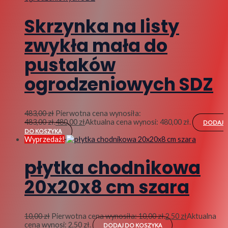
Skrzynka na listy
zwykła mała do
pustaków
ogrodzeniowych SDZ
483,00
zł
Pierwotna cena wynosiła:
483,00 zł.
480,00
zł
Aktualna cena wynosi: 480,00 zł.
DODAJ
DO KOSZYKA
Wyprzedaż!
płytka chodnikowa
20x20x8 cm szara
10,00
zł
Pierwotna cena wynosiła: 10,00 zł.
2,50
zł
Aktualna
cena wynosi: 2,50 zł.
DODAJ DO KOSZYKA