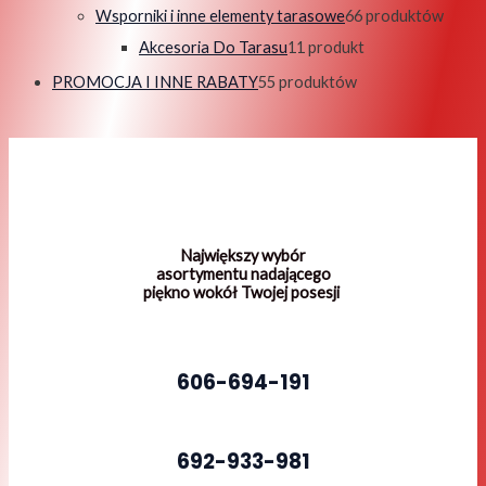
Wsporniki i inne elementy tarasowe
6
6 produktów
Akcesoria Do Tarasu
1
1 produkt
PROMOCJA I INNE RABATY
5
5 produktów
Największy wybór
asortymentu nadającego
piękno wokół Twojej posesji
606-694-191
692-933-981