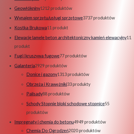
Geowłókniny
12
12 produktów
Wynajem sprzętu/usługi sprzętowe
37
37 produktów
Kostka Brukowa
1
1 produkt
Elewacje lamele beton architektoniczny kamień elewacyjny
1
1
produkt
Fugi i kruszywa fugowe
7
7 produktów
Galanteria
29
29 produktów
Donice i gazony
13
13 produktów
Obrzeża i Krawężniki
3
3 produkty
Palisady
8
8 produktów
Schody Stopnie bloki schodowe stopnice
5
5
produktów
Impregnaty i chemia do betonu
49
49 produktów
Chemia Do Ogrodzeń
20
20 produktów