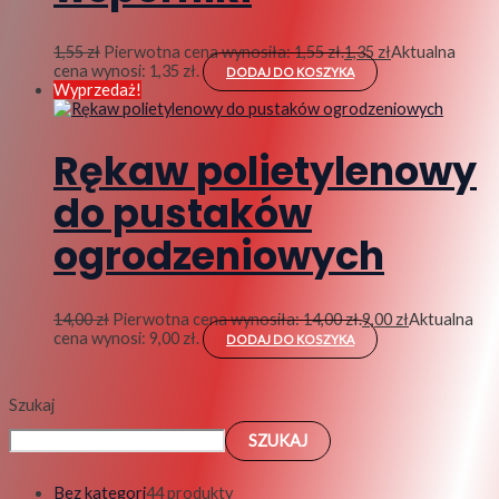
1,55
zł
Pierwotna cena wynosiła: 1,55 zł.
1,35
zł
Aktualna
cena wynosi: 1,35 zł.
DODAJ DO KOSZYKA
Wyprzedaż!
Rękaw polietylenowy
do pustaków
ogrodzeniowych
14,00
zł
Pierwotna cena wynosiła: 14,00 zł.
9,00
zł
Aktualna
cena wynosi: 9,00 zł.
DODAJ DO KOSZYKA
Szukaj
SZUKAJ
Bez kategori
4
4 produkty