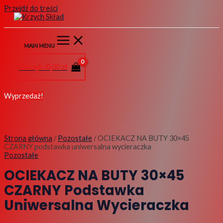
Przejdź do treści
MAIN MENU
Koszyk /
0,00
zł
Wyprzedaż!
Strona główna
/
Pozostałe
/ OCIEKACZ NA BUTY 30×45
CZARNY podstawka uniwersalna wycieraczka
Pozostałe
OCIEKACZ NA BUTY 30×45
CZARNY Podstawka
Uniwersalna Wycieraczka