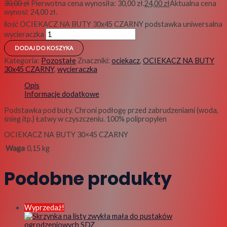
30,00
zł
Pierwotna cena wynosiła: 30,00 zł.
24,00
zł
Aktualna cena
wynosi: 24,00 zł.
ilość OCIEKACZ NA BUTY 30x45 CZARNY podstawka uniwersalna
wycieraczka
DODAJ DO KOSZYKA
Kategoria:
Pozostałe
Znaczniki:
ociekacz
,
OCIEKACZ NA BUTY
30x45 CZARNY
,
wycieraczka
Opis
Informacje dodatkowe
Podstawka pod buty. Chroni podłogę przed zabrudzeniami (woda,
śnieg itp.) Łatwy w czyszczeniu. 100% polipropylen
OCIEKACZ NA BUTY 30×45 CZARNY
Waga
0,15 kg
Podobne produkty
Wyprzedaż!