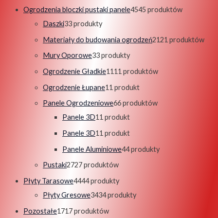
Ogrodzenia bloczki pustaki panele
45
45 produktów
Daszki
3
3 produkty
Materiały do budowania ogrodzeń
21
21 produktów
Mury Oporowe
3
3 produkty
Ogrodzenie Gładkie
11
11 produktów
Ogrodzenie Łupane
1
1 produkt
Panele Ogrodzeniowe
6
6 produktów
Panele 3D
1
1 produkt
Panele 3D
1
1 produkt
Panele Aluminiowe
4
4 produkty
Pustaki
27
27 produktów
Płyty Tarasowe
44
44 produkty
Płyty Gresowe
34
34 produkty
Pozostałe
17
17 produktów